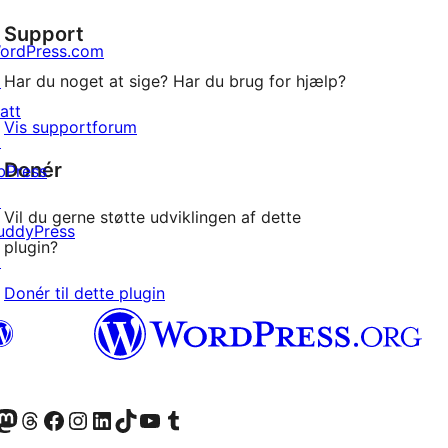
stjernet
Support
anmeldelser
ordPress.com
↗
Har du noget at sige? Har du brug for hjælp?
att
Vis supportforum
↗
Donér
bPress
↗
Vil du gerne støtte udviklingen af dette
uddyPress
plugin?
↗
Donér til dette plugin
konto
Bluesky-konto
søg vores Mastodon konto
Besøg vores Threads-konto
Besøg vores Facebook side
Besøg vores Instagram konto
Besøg vores LinkedIn konto
Besøg vores TikTok-konto
Besøg vores YouTube-kanal
Besøg vores Tumblr-konto