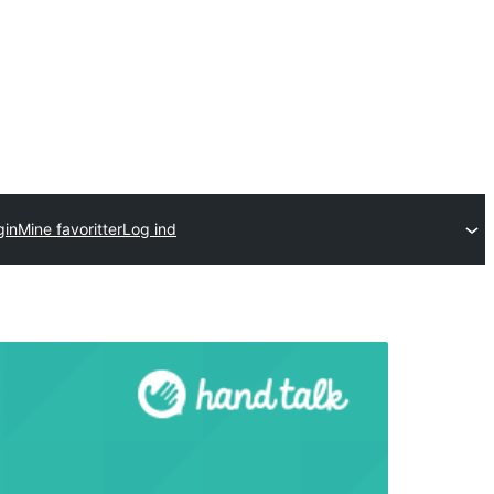
gin
Mine favoritter
Log ind