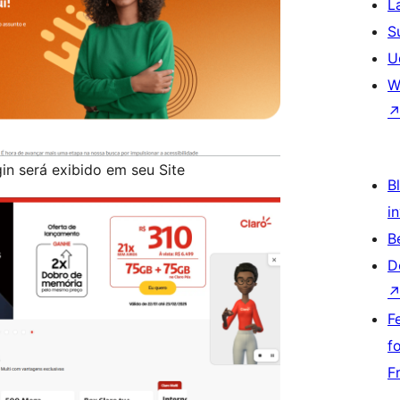
L
S
U
W
in será exibido em seu Site
Bl
i
B
D
F
f
F