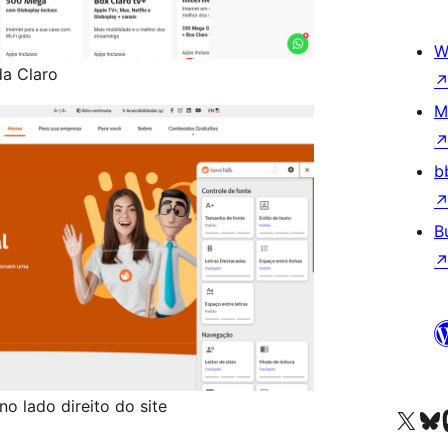
W
da Claro
M
b
B
no lado direito do site
Besøg vores X (tidligere Twitter) 
Besøg vores 
Be