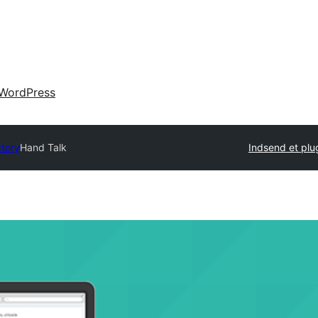
WordPress
ctory
Hand Talk
Indsend et plu