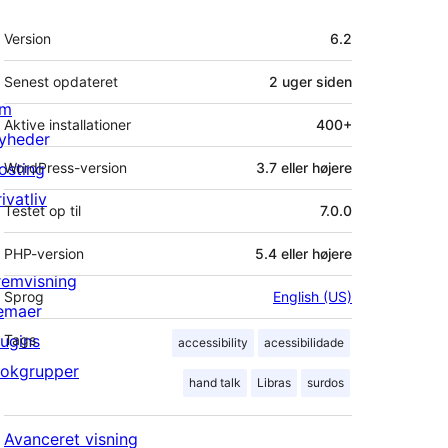
Meta
Version
6.2
Senest opdateret
2 uger
siden
m
Aktive installationer
400+
yheder
osting
WordPress-version
3.7 eller højere
ivatliv
Testet op til
7.0.0
PHP-version
5.4 eller højere
remvisning
Sprog
English (US)
emaer
lugins
Tags
accessibility
acessibilidade
lokgrupper
hand talk
Libras
surdos
Avanceret visning