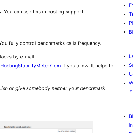
F
. You can use this in hosting support
T
P
B
ou fully control benchmarks calls frequency.
L
acks by e-mail.
S
o
HostingStabilityMeter.Com
if you allow. It helps to
U
W
blish or give somebody neither your benchmark
Bl
i