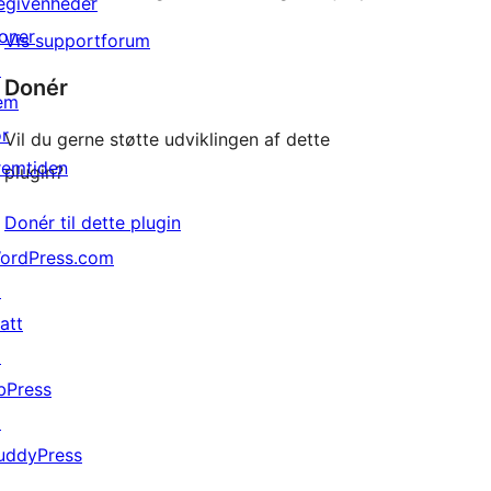
egivenheder
oner
Vis supportforum
↗
Donér
em
or
Vil du gerne støtte udviklingen af dette
remtiden
plugin?
Donér til dette plugin
ordPress.com
↗
att
↗
bPress
↗
uddyPress
↗