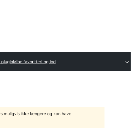
 plugin
Mine favoritter
Log ind
tes muligvis ikke længere og kan have