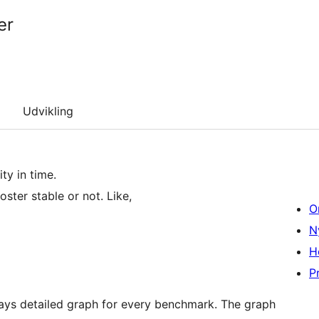
er
Udvikling
ty in time.
oster stable or not. Like,
O
N
H
Pr
lays detailed graph for every benchmark. The graph