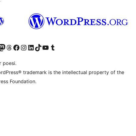
konto
Bluesky-konto
søg vores Mastodon konto
Besøg vores Threads-konto
Besøg vores Facebook side
Besøg vores Instagram konto
Besøg vores LinkedIn konto
Besøg vores TikTok-konto
Besøg vores YouTube-kanal
Besøg vores Tumblr-konto
 poesi.
rdPress® trademark is the intellectual property of the
ess Foundation.