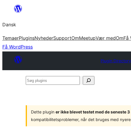
Spring
til
Dansk
indhold
Temaer
Plugins
Nyheder
Support
Om
Meetup
Vær med
Om
Få 
Få WordPress
Plugin Director
Søg
plugins
Dette plugin
er ikke blevet testet med de seneste 
kompatibilitetsproblemer, når det bruges med nyere