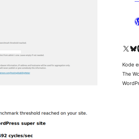
Besøg vores X (tidligere Twitter) 
Besøg vores 
Be
Kode er
The Wo
WordPr