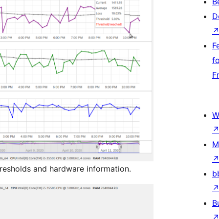
B
D
F
f
F
W
M
hresholds and hardware information.
b
B