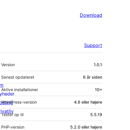
Download
Support
Meta
Version
1.0.1
Senest opdateret
6 år
siden
m
Aktive installationer
10+
yheder
osting
WordPress-version
4.6 eller højere
ivatliv
Testet op til
5.5.19
PHP-version
5.2.0 eller højere