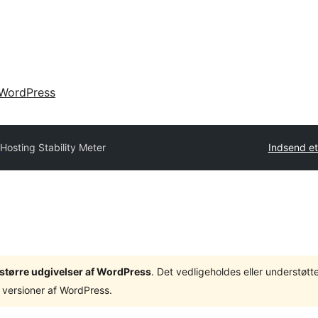
WordPress
y
Hosting Stability Meter
Indsend et
3 større udgivelser af WordPress
. Det vedligeholdes eller understøt
 versioner af WordPress.