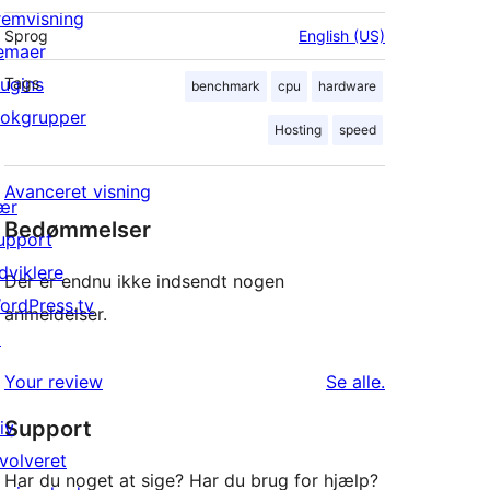
remvisning
Sprog
English (US)
emaer
lugins
Tags
benchmark
cpu
hardware
lokgrupper
Hosting
speed
Avanceret visning
ær
Bedømmelser
upport
dviklere
Der er endnu ikke indsendt nogen
ordPress.tv
anmeldelser.
↗
anmeldelser
Your review
Se alle
.
Support
iv
nvolveret
Har du noget at sige? Har du brug for hjælp?