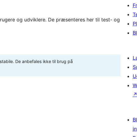
F
T
rugere og udviklere. De præsenteres her til test- og
P
B
L
stabile. De anbefales ikke til brug på
S
U
W
Bl
i