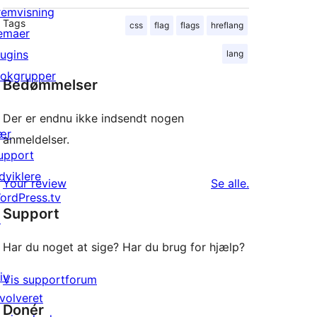
remvisning
Tags
css
flag
flags
hreflang
emaer
lugins
lang
lokgrupper
Bedømmelser
Der er endnu ikke indsendt nogen
ær
anmeldelser.
upport
dviklere
anmeldelser
Your review
Se alle
.
ordPress.tv
Support
↗
Har du noget at sige? Har du brug for hjælp?
iv
Vis supportforum
nvolveret
Donér