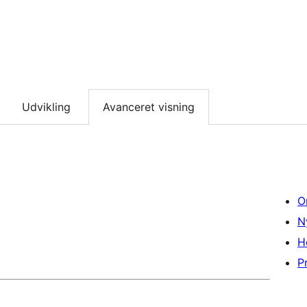
Udvikling
Avanceret visning
O
N
H
Pr