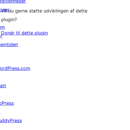
egivenheder
oner
Vil du gerne støtte udviklingen af dette
↗
plugin?
em
Donér til dette plugin
or
remtiden
ordPress.com
↗
att
↗
bPress
↗
uddyPress
↗