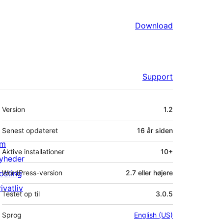
Download
Support
Meta
Version
1.2
Senest opdateret
16 år
siden
m
Aktive installationer
10+
yheder
osting
WordPress-version
2.7 eller højere
ivatliv
Testet op til
3.0.5
Sprog
English (US)