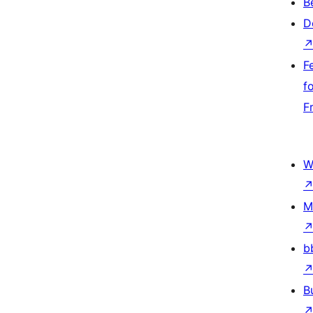
B
D
F
f
F
W
M
b
B