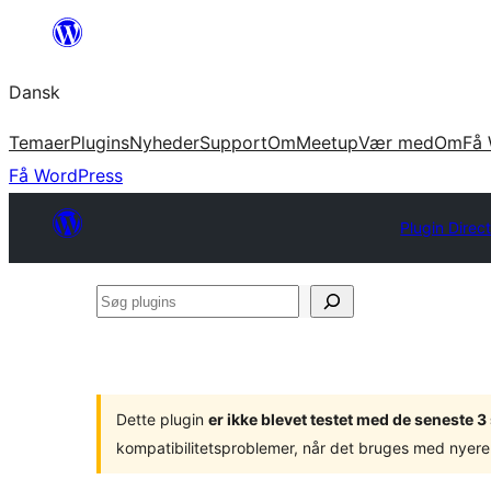
Spring
til
Dansk
indhold
Temaer
Plugins
Nyheder
Support
Om
Meetup
Vær med
Om
Få 
Få WordPress
Plugin Direc
Søg
plugins
Dette plugin
er ikke blevet testet med de seneste 
kompatibilitetsproblemer, når det bruges med nyere