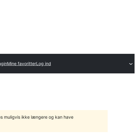
ugin
Mine favoritter
Log ind
tes muligvis ikke længere og kan have