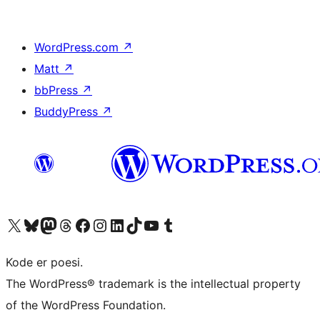
WordPress.com
↗
Matt
↗
bbPress
↗
BuddyPress
↗
Besøg vores X (tidligere Twitter) konto
Besøg vores Bluesky-konto
Besøg vores Mastodon konto
Besøg vores Threads-konto
Besøg vores Facebook side
Besøg vores Instagram konto
Besøg vores LinkedIn konto
Besøg vores TikTok-konto
Besøg vores YouTube-kanal
Besøg vores Tumblr-konto
Kode er poesi.
The WordPress® trademark is the intellectual property
of the WordPress Foundation.