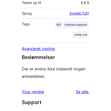
Testet op til
3.0.5
Sprog
English (US)
Tags
IE9
internet explorer
Jump List
Avanceret visning
Bedømmelser
Der er endnu ikke indsendt nogen
anmeldelser.
anmeldelser
Your review
Se alle
.
Support