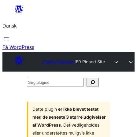
Spring
til
Dansk
indhold
Få WordPress
Plugin Directory
IE9 Pinned Site
Søg
plugins
Dette plugin
er ikke blevet testet
med de seneste 3 større udgivelser
af WordPress
. Det vedligeholdes
eller understøttes muligvis ikke