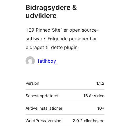
Bidragsydere &
udviklere
“IE9 Pinned Site” er open source-
software. Følgende personer har
bidraget til dette plugin.
Bidragsydere
fatihboy
Meta
Version
1.1.2
Senest opdateret
16 år
siden
Aktive installationer
10+
WordPress-version
2.0.2 eller højere