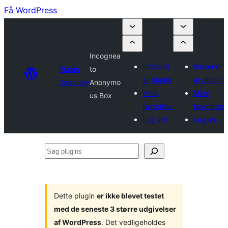
Få WordPress
Incognea
Indsend
Indsend
Plugin
to
et plugin
et plugin
Directory
Anonymo
Mine
Mine
us Box
favoritter
favoritter
Log ind
Log ind
Søg
plugins
Dette plugin
er ikke blevet testet
med de seneste 3 større udgivelser
af WordPress
. Det vedligeholdes