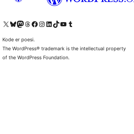
Besøg vores X (tidligere Twitter) konto
Besøg vores Bluesky-konto
Besøg vores Mastodon konto
Besøg vores Threads-konto
Besøg vores Facebook side
Besøg vores Instagram konto
Besøg vores LinkedIn konto
Besøg vores TikTok-konto
Besøg vores YouTube-kanal
Besøg vores Tumblr-konto
Kode er poesi.
The WordPress® trademark is the intellectual property
of the WordPress Foundation.