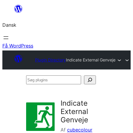
Spring
til
Dansk
indhold
Få WordPress
Plugin Directory
Indicate External Genveje
Søg
plugins
Indicate
External
Genveje
Af
cubecolour