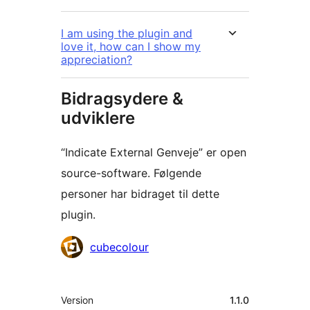
I am using the plugin and
love it, how can I show my
appreciation?
Bidragsydere &
udviklere
“Indicate External Genveje” er open
source-software. Følgende
personer har bidraget til dette
plugin.
Bidragsydere
cubecolour
Meta
Version
1.1.0