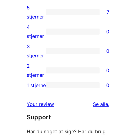
5
7
7
stjerner
5-
4
0
stjernet
0
stjerner
anmeldelser
4-
3
0
stjernet
0
stjerner
anmeldelser
3-
2
0
stjernet
0
stjerner
anmeldelser
2-
1 stjerne
0
0
stjernet
1-
anmeldelser
anmeldelser
Your review
Se alle
.
stjernet
Support
anmeldelser
Har du noget at sige? Har du brug