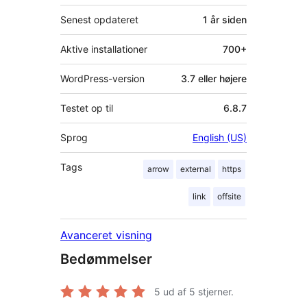
Senest opdateret
1 år
siden
Aktive installationer
700+
WordPress-version
3.7 eller højere
Testet op til
6.8.7
Sprog
English (US)
Tags
arrow
external
https
link
offsite
Avanceret visning
Bedømmelser
5
ud af 5 stjerner.