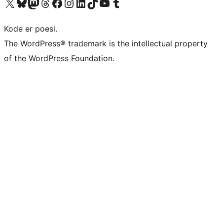
Besøg vores X (tidligere Twitter) konto
Besøg vores Bluesky-konto
Besøg vores Mastodon konto
Besøg vores Threads-konto
Besøg vores Facebook side
Besøg vores Instagram konto
Besøg vores LinkedIn konto
Besøg vores TikTok-konto
Besøg vores YouTube-kanal
Besøg vores Tumblr-konto
Kode er poesi.
The WordPress® trademark is the intellectual property
of the WordPress Foundation.