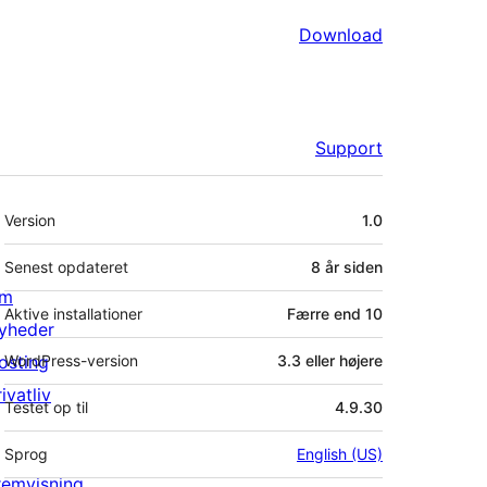
Download
Support
Meta
Version
1.0
Senest opdateret
8 år
siden
m
Aktive installationer
Færre end 10
yheder
osting
WordPress-version
3.3 eller højere
ivatliv
Testet op til
4.9.30
Sprog
English (US)
remvisning