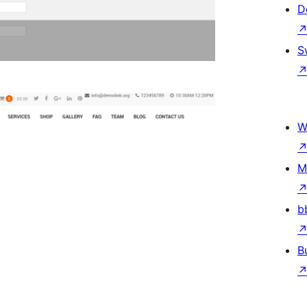
D
S
W
M
b
B