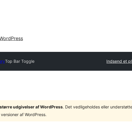
WordPress
ory
Top Bar Toggle
Indsend et p
3 større udgivelser af WordPress
. Det vedligeholdes eller understøt
 versioner af WordPress.