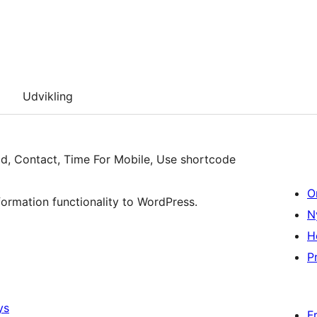
Udvikling
-id, Contact, Time For Mobile, Use shortcode
O
formation functionality to WordPress.
N
H
Pr
ys
F