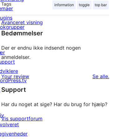
Tags
information
toggle
top bar
emaer
lugins
Avanceret visning
lokgrupper
Bedømmelser
Der er endnu ikke indsendt nogen
ær
anmeldelser.
upport
dviklere
anmeldelser
Your review
Se alle
.
ordPress.tv
Support
↗
Har du noget at sige? Har du brug for hjælp?
iv
Vis supportforum
nvolveret
egivenheder