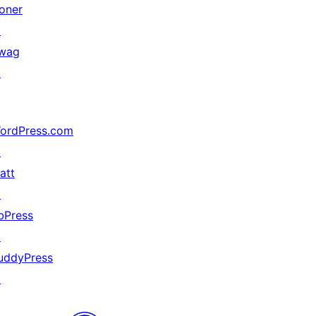
oner
↗
wag
↗
ordPress.com
↗
att
↗
bPress
↗
uddyPress
↗