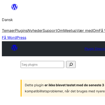
Spring
til
Dansk
indhold
Temaer
Plugins
Nyheder
Support
Om
Meetup
Vær med
Om
Få 
Få WordPress
Plugin Direct
Søg
plugins
Dette plugin
er ikke blevet testet med de seneste 
kompatibilitetsproblemer, når det bruges med nyere