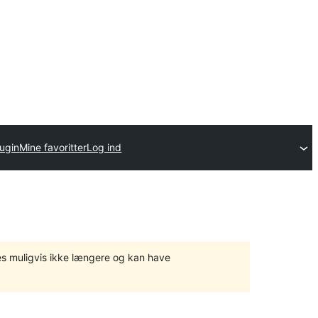
lugin
Mine favoritter
Log ind
tes muligvis ikke længere og kan have