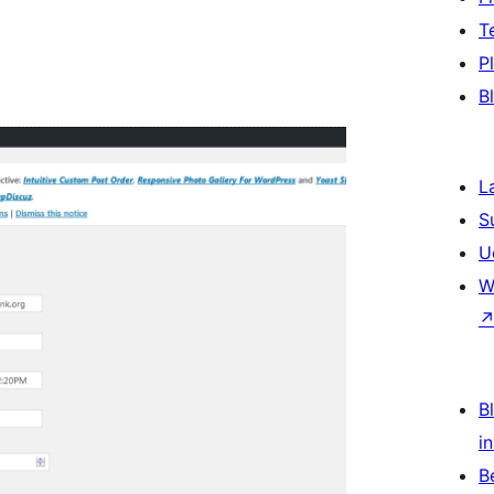
T
P
B
L
S
U
W
Bl
i
B