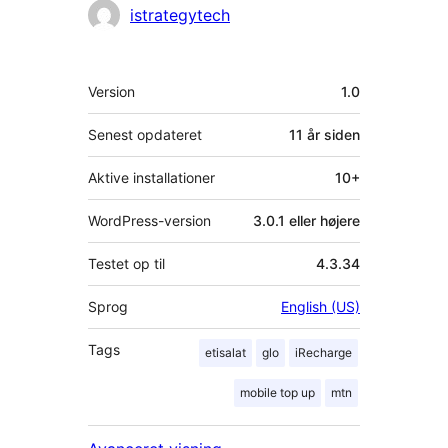
Bidragsydere
istrategytech
Meta
Version
1.0
Senest opdateret
11 år
siden
Aktive installationer
10+
WordPress-version
3.0.1 eller højere
Testet op til
4.3.34
Sprog
English (US)
Tags
etisalat
glo
iRecharge
mobile top up
mtn