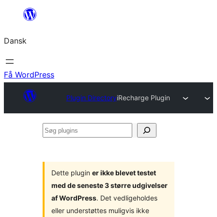
Spring
til
Dansk
indhold
Få WordPress
Plugin Directory
iRecharge Plugin
Søg
plugins
Dette plugin
er ikke blevet testet
med de seneste 3 større udgivelser
af WordPress
. Det vedligeholdes
eller understøttes muligvis ikke