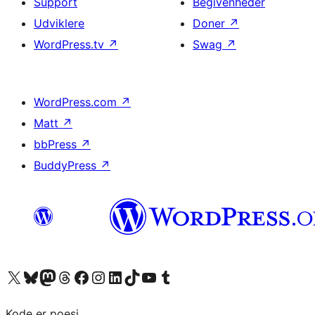
Support
Begivenheder
Udviklere
Doner
↗
WordPress.tv
↗
Swag
↗
WordPress.com
↗
Matt
↗
bbPress
↗
BuddyPress
↗
Besøg vores X (tidligere Twitter) konto
Besøg vores Bluesky-konto
Besøg vores Mastodon konto
Besøg vores Threads-konto
Besøg vores Facebook side
Besøg vores Instagram konto
Besøg vores LinkedIn konto
Besøg vores TikTok-konto
Besøg vores YouTube-kanal
Besøg vores Tumblr-konto
Kode er poesi.