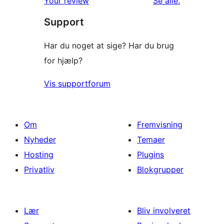
anmeldelser
Your review
Se alle
.
stjernet
Support
anmeldelser
Har du noget at sige? Har du brug
for hjælp?
Vis supportforum
Om
Fremvisning
Nyheder
Temaer
Hosting
Plugins
Privatliv
Blokgrupper
Lær
Bliv involveret