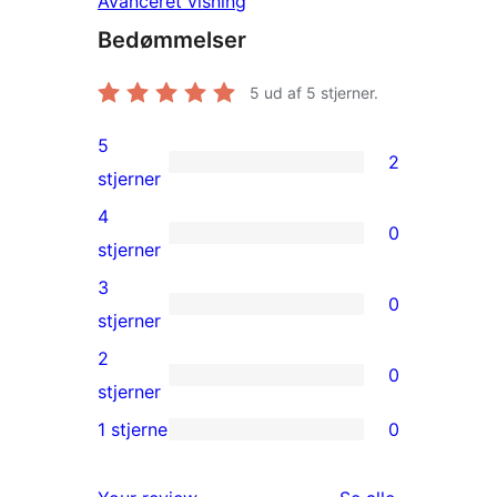
Avanceret visning
Bedømmelser
5
ud af 5 stjerner.
5
2
2
stjerner
5-
4
0
stjernet
0
stjerner
anmeldelser
4-
3
0
stjernet
0
stjerner
anmeldelser
3-
2
0
stjernet
0
stjerner
anmeldelser
2-
1 stjerne
0
0
stjernet
1-
anmeldelser