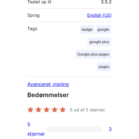
Testet op til
3.5.2
Sprog
English (US)
Tags
badge
google
google plus
Google plus pages
pages
Avanceret visning
Bedømmelser
5
ud af 5 stjerner.
5
3
3
stjerner