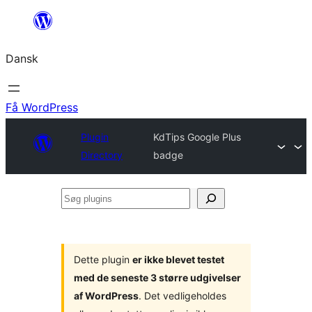
Spring
til
Dansk
indhold
Få WordPress
Plugin
KdTips Google Plus
Directory
badge
Søg
plugins
Dette plugin
er ikke blevet testet
med de seneste 3 større udgivelser
af WordPress
. Det vedligeholdes