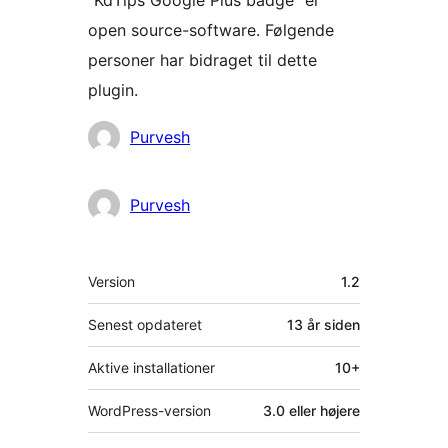
“KdTips Google Plus badge” er
open source-software. Følgende
personer har bidraget til dette
plugin.
Bidragsydere
Purvesh
Purvesh
Meta
Version
1.2
Senest opdateret
13 år
siden
Aktive installationer
10+
WordPress-version
3.0 eller højere