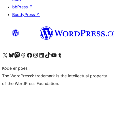
bbPress
↗
BuddyPress
↗
Besøg vores X (tidligere Twitter) konto
Besøg vores Bluesky-konto
Besøg vores Mastodon konto
Besøg vores Threads-konto
Besøg vores Facebook side
Besøg vores Instagram konto
Besøg vores LinkedIn konto
Besøg vores TikTok-konto
Besøg vores YouTube-kanal
Besøg vores Tumblr-konto
Kode er poesi.
The WordPress® trademark is the intellectual property
of the WordPress Foundation.