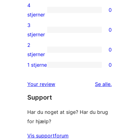
5-
4
0
stjernet
0
stjerner
anmeldelser
4-
3
0
stjernet
0
stjerner
anmeldelser
3-
2
0
stjernet
0
stjerner
anmeldelser
2-
1 stjerne
0
0
stjernet
1-
anmeldelser
anmeldelser
Your review
Se alle
.
stjernet
Support
anmeldelser
Har du noget at sige? Har du brug
for hjælp?
Vis supportforum