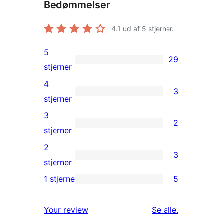
Bedømmelser
4.1
ud af 5 stjerner.
5
29
29
stjerner
5-
4
3
stjernet
3
stjerner
anmeldelser
4-
3
2
stjernet
2
stjerner
anmeldelser
3-
2
3
stjernet
3
stjerner
anmeldelser
2-
1 stjerne
5
5
stjernet
1-
anmeldelser
anmeldelser
Your review
Se alle
.
stjernet