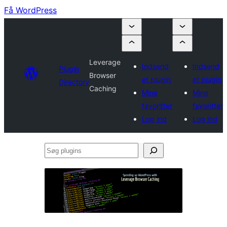
Få WordPress
Leverage
Indsend
Indsend
Plugin
Browser
et plugin
et plugin
Directory
Caching
Mine
Mine
favoritter
favoritter
Log ind
Log ind
Søg
plugins