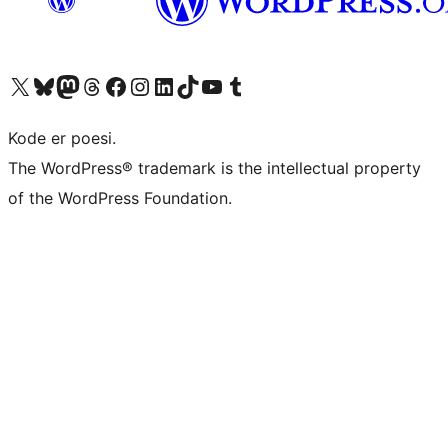
Besøg vores X (tidligere Twitter) konto
Besøg vores Bluesky-konto
Besøg vores Mastodon konto
Besøg vores Threads-konto
Besøg vores Facebook side
Besøg vores Instagram konto
Besøg vores LinkedIn konto
Besøg vores TikTok-konto
Besøg vores YouTube-kanal
Besøg vores Tumblr-konto
Kode er poesi.
The WordPress® trademark is the intellectual property
of the WordPress Foundation.