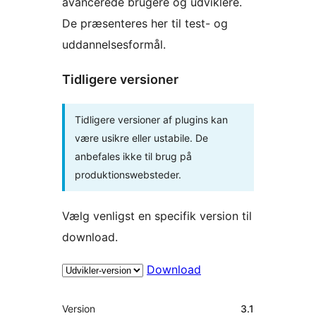
avancerede brugere og udviklere.
De præsenteres her til test- og
uddannelsesformål.
Tidligere versioner
Tidligere versioner af plugins kan
være usikre eller ustabile. De
anbefales ikke til brug på
produktionswebsteder.
Vælg venligst en specifik version til
download.
Download
Meta
Version
3.1