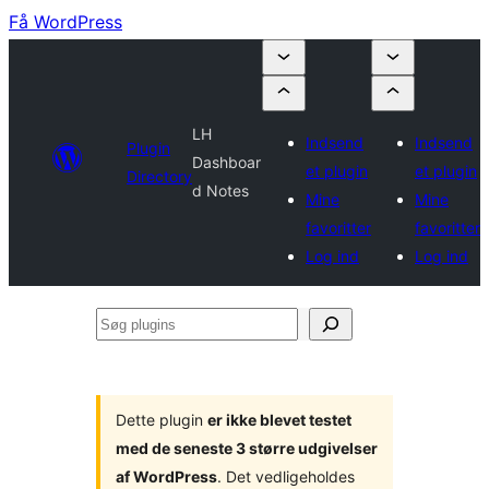
Få WordPress
LH
Indsend
Indsend
Plugin
Dashboar
et plugin
et plugin
Directory
d Notes
Mine
Mine
favoritter
favoritter
Log ind
Log ind
Søg
plugins
Dette plugin
er ikke blevet testet
med de seneste 3 større udgivelser
af WordPress
. Det vedligeholdes