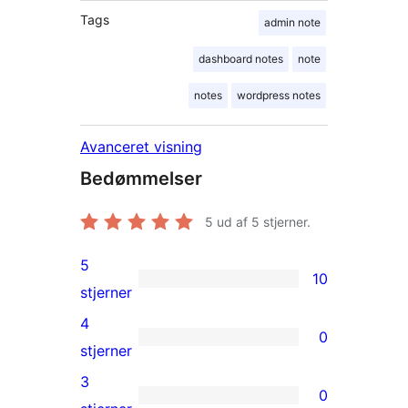
Tags
admin note
dashboard notes
note
notes
wordpress notes
Avanceret visning
Bedømmelser
5
ud af 5 stjerner.
5
10
10
stjerner
5-
4
0
stjernet
0
stjerner
anmeldelser
4-
3
0
stjernet
0