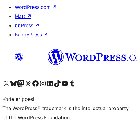
WordPress.com
↗
Matt
↗
bbPress
↗
BuddyPress
↗
Besøg vores X (tidligere Twitter) konto
Besøg vores Bluesky-konto
Besøg vores Mastodon konto
Besøg vores Threads-konto
Besøg vores Facebook side
Besøg vores Instagram konto
Besøg vores LinkedIn konto
Besøg vores TikTok-konto
Besøg vores YouTube-kanal
Besøg vores Tumblr-konto
Kode er poesi.
The WordPress® trademark is the intellectual property
of the WordPress Foundation.