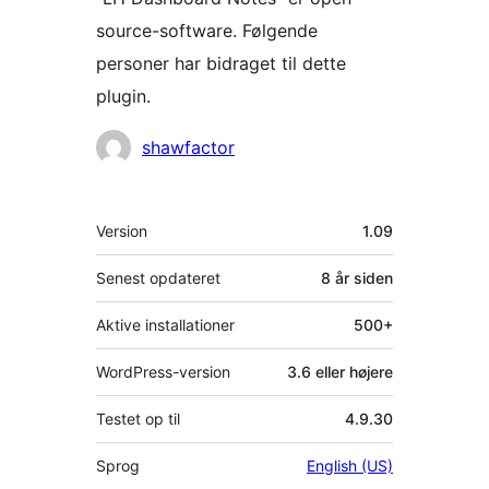
source-software. Følgende
personer har bidraget til dette
plugin.
Bidragsydere
shawfactor
Meta
Version
1.09
Senest opdateret
8 år
siden
Aktive installationer
500+
WordPress-version
3.6 eller højere
Testet op til
4.9.30
Sprog
English (US)