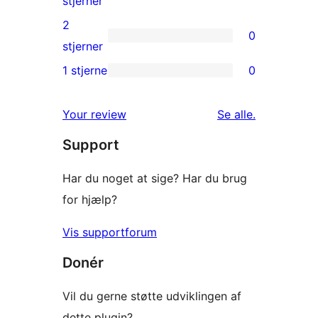
stjerner
anmeldelser
3-
2
0
stjernet
0
stjerner
anmeldelser
2-
1 stjerne
0
0
stjernet
1-
anmeldelser
anmeldelser
Your review
Se alle
.
stjernet
Support
anmeldelser
Har du noget at sige? Har du brug
for hjælp?
Vis supportforum
Donér
Vil du gerne støtte udviklingen af
dette plugin?