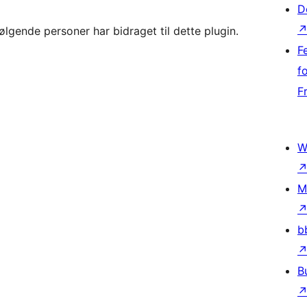
D
lgende personer har bidraget til dette plugin.
F
f
F
W
M
b
B