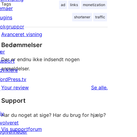
Tags
ad
links
monetization
emaer
lugins
shortener
traffic
lokgrupper
Avanceret visning
Bedømmelser
ær
Der er endnu ikke indsendt nogen
upport
anmeldelser.
dviklere
ordPress.tv
anmeldelser
Your review
Se alle
.
↗
Support
iv
Har du noget at sige? Har du brug for hjælp?
nvolveret
Vis supportforum
egivenheder