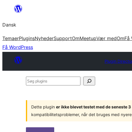
Spring
til
Dansk
indhold
Temaer
Plugins
Nyheder
Support
Om
Meetup
Vær med
Om
Få 
Få WordPress
Plugin Directo
Søg
plugins
Dette plugin
er ikke blevet testet med de seneste 
kompatibilitetsproblemer, når det bruges med nyere