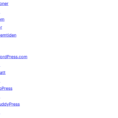
oner
↗
em
or
remtiden
ordPress.com
↗
att
↗
bPress
↗
uddyPress
↗