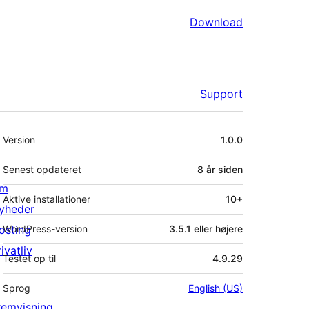
Download
Support
Meta
Version
1.0.0
Senest opdateret
8 år
siden
m
Aktive installationer
10+
yheder
osting
WordPress-version
3.5.1 eller højere
ivatliv
Testet op til
4.9.29
Sprog
English (US)
remvisning