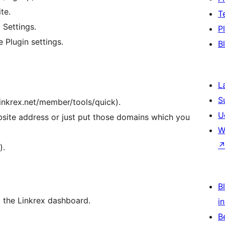
te.
T
 Settings.
P
 Plugin settings.
B
L
S
linkrex.net/member/tools/quick).
U
site address or just put those domains which you
W
).
Bl
o the Linkrex dashboard.
i
B