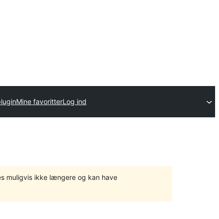
lugin
Mine favoritter
Log ind
tes muligvis ikke længere og kan have