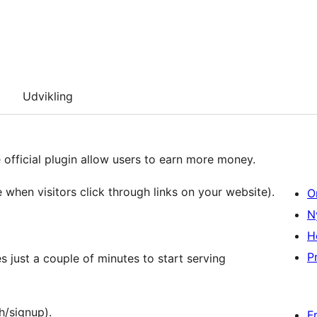
Udvikling
 official plugin allow users to earn more money.
when visitors click through links on your website).
O
N
H
Pr
es just a couple of minutes to start serving
th/signup).
F