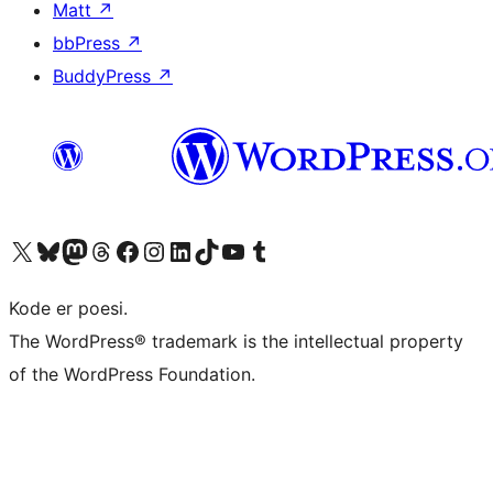
Matt
↗
bbPress
↗
BuddyPress
↗
Besøg vores X (tidligere Twitter) konto
Besøg vores Bluesky-konto
Besøg vores Mastodon konto
Besøg vores Threads-konto
Besøg vores Facebook side
Besøg vores Instagram konto
Besøg vores LinkedIn konto
Besøg vores TikTok-konto
Besøg vores YouTube-kanal
Besøg vores Tumblr-konto
Kode er poesi.
The WordPress® trademark is the intellectual property
of the WordPress Foundation.