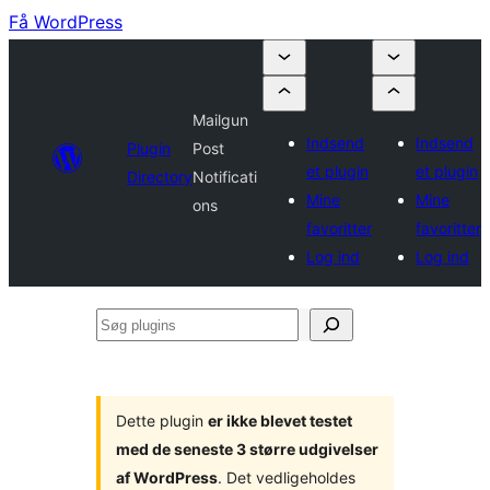
Få WordPress
Mailgun
Indsend
Indsend
Plugin
Post
et plugin
et plugin
Directory
Notificati
Mine
Mine
ons
favoritter
favoritter
Log ind
Log ind
Søg
plugins
Dette plugin
er ikke blevet testet
med de seneste 3 større udgivelser
af WordPress
. Det vedligeholdes