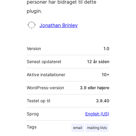
personer har bidraget til dette
plugin.
Bidragsydere
Jonathan Brinley
Meta
Version
1.0
Senest opdateret
12 år
siden
Aktive installationer
10+
WordPress-version
3.9 eller højere
Testet op til
3.9.40
Sprog
English (US)
Tags
email
mailing lists