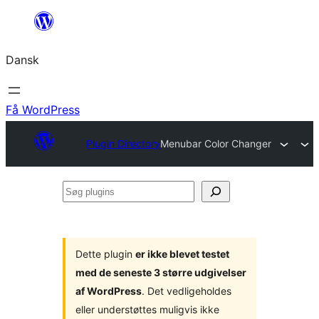
Spring
til
Dansk
indhold
Få WordPress
Plugin Directory
Menubar Color Changer
Søg
plugins
Dette plugin
er ikke blevet testet
med de seneste 3 større udgivelser
af WordPress
. Det vedligeholdes
eller understøttes muligvis ikke