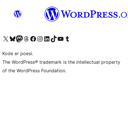
Besøg vores X (tidligere Twitter) konto
Besøg vores Bluesky-konto
Besøg vores Mastodon konto
Besøg vores Threads-konto
Besøg vores Facebook side
Besøg vores Instagram konto
Besøg vores LinkedIn konto
Besøg vores TikTok-konto
Besøg vores YouTube-kanal
Besøg vores Tumblr-konto
Kode er poesi.
The WordPress® trademark is the intellectual property
of the WordPress Foundation.