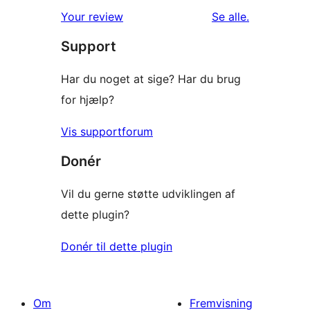
1-
anmeldelser
anmeldelser
Your review
Se alle
.
stjernet
Support
anmeldelser
Har du noget at sige? Har du brug
for hjælp?
Vis supportforum
Donér
Vil du gerne støtte udviklingen af
dette plugin?
Donér til dette plugin
Om
Fremvisning