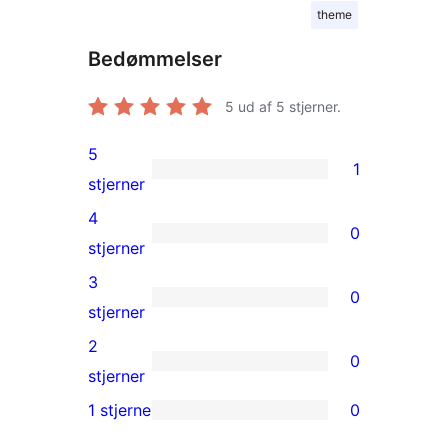
theme
Bedømmelser
5
ud af 5 stjerner.
5
1
1
stjerner
5-
4
0
stjernet
0
stjerner
anmeldelse
4-
3
0
stjernet
0
stjerner
anmeldelser
3-
2
0
stjernet
0
stjerner
anmeldelser
2-
1 stjerne
0
0
stjernet