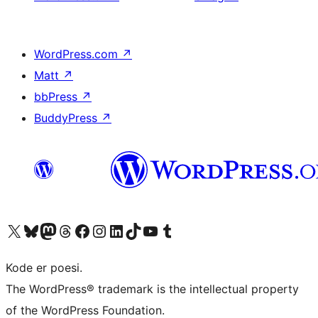
WordPress.com
↗
Matt
↗
bbPress
↗
BuddyPress
↗
Besøg vores X (tidligere Twitter) konto
Besøg vores Bluesky-konto
Besøg vores Mastodon konto
Besøg vores Threads-konto
Besøg vores Facebook side
Besøg vores Instagram konto
Besøg vores LinkedIn konto
Besøg vores TikTok-konto
Besøg vores YouTube-kanal
Besøg vores Tumblr-konto
Kode er poesi.
The WordPress® trademark is the intellectual property
of the WordPress Foundation.