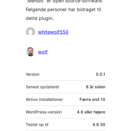
“Menuio” er open source-software.
Følgende personer har bidraget til
dette plugin.
Bidragsydere
whitewolf550
wolf
Meta
Version
0.0.1
Senest opdateret
8 år
siden
Aktive installationer
Færre end 10
WordPress-version
4.6 eller højere
Testet op til
4.9.30