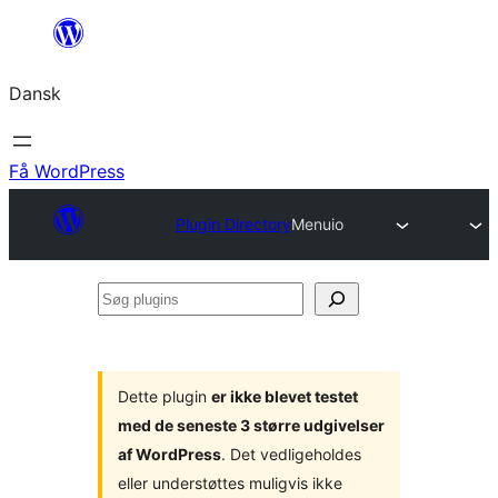
Spring
til
Dansk
indhold
Få WordPress
Plugin Directory
Menuio
Søg
plugins
Dette plugin
er ikke blevet testet
med de seneste 3 større udgivelser
af WordPress
. Det vedligeholdes
eller understøttes muligvis ikke