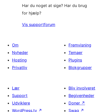
Har du noget at sige? Har du brug
for hjælp?
Vis supportforum
Om
Fremvisning
Nyheder
Temaer
Hosting
Plugins
Privatliv
Blokgrupper
Lær
Bliv involveret
Support
Begivenheder
Udviklere
Doner
↗
WordPress.tv
↗
Swag
↗