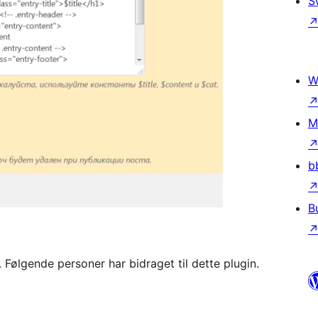
S
W
M
b
B
Følgende personer har bidraget til dette plugin.