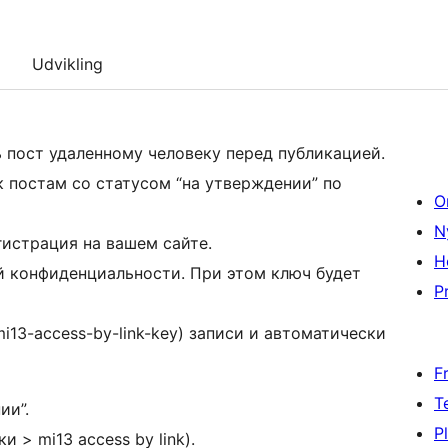
Udvikling
 пост удаленному человеку перед публикацией.
 постам со статусом “на утверждении” по
O
N
гистрация на вашем сайте.
H
й конфиденциальности. При этом ключ будет
Pr
i13-access-by-link-key) записи и автоматически
F
T
ии”.
P
 > mi13 access by link).