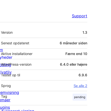
Support
Meta
Version
1.3
Senest opdateret
6 måneder
siden
m
Aktive installationer
Færre end 10
yheder
osting
WordPress-version
6.4.0 eller højere
ivatliv
Testet op til
6.9.6
Sprog
Se alle 2
remvisning
Tag
pending
emaer
lugins