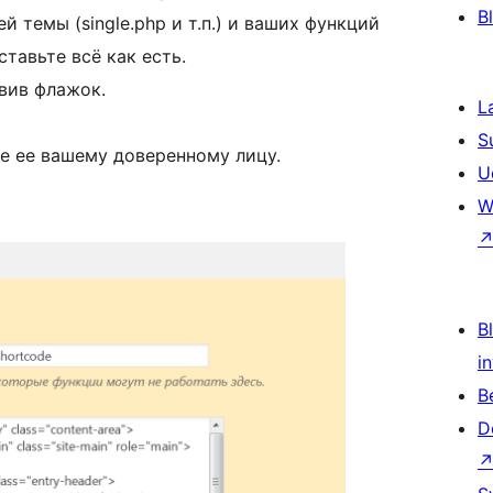
B
й темы (single.php и т.п.) и ваших функций
ставьте всё как есть.
вив флажок.
L
S
те ее вашему доверенному лицу.
U
W
Bl
i
B
D