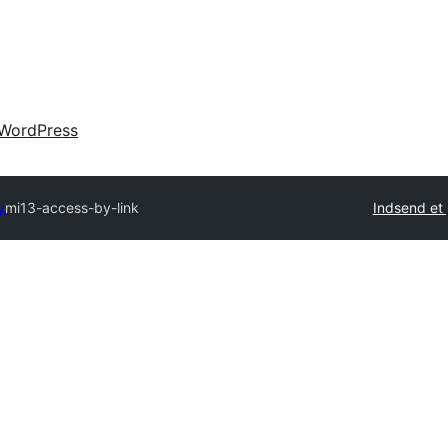
WordPress
y
mi13-access-by-link
Indsend et 