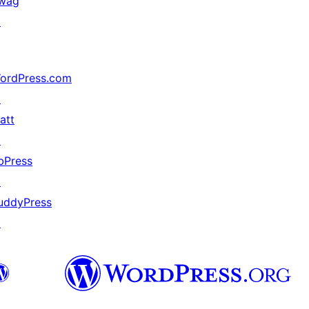
wag
↗
ordPress.com
↗
att
↗
bPress
↗
uddyPress
↗