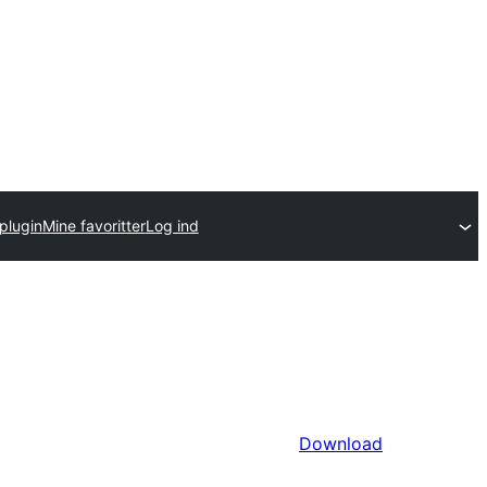
plugin
Mine favoritter
Log ind
Download