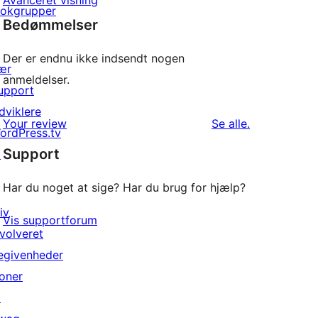
Avanceret visning
lokgrupper
Bedømmelser
Der er endnu ikke indsendt nogen
ær
anmeldelser.
upport
dviklere
anmeldelser
Your review
Se alle
.
ordPress.tv
Support
↗
Har du noget at sige? Har du brug for hjælp?
iv
Vis supportforum
nvolveret
egivenheder
oner
↗