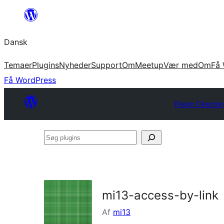
Spring
til
Dansk
indhold
Temaer
Plugins
Nyheder
Support
Om
Meetup
Vær med
Om
Få 
Få WordPress
Plugin Director
Søg
plugins
mi13-access-by-link
Af
mi13