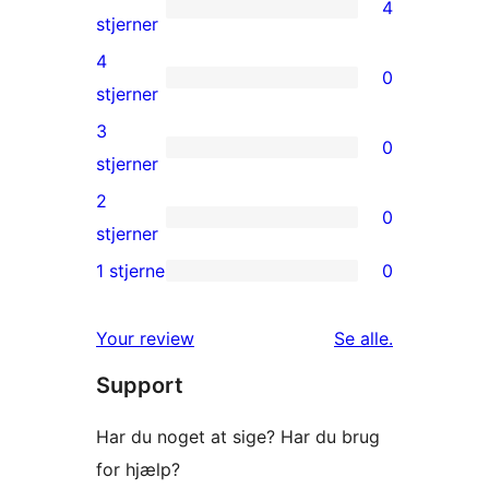
4
4
stjerner
5-
4
0
stjernet
0
stjerner
anmeldelser
4-
3
0
stjernet
0
stjerner
anmeldelser
3-
2
0
stjernet
0
stjerner
anmeldelser
2-
1 stjerne
0
0
stjernet
1-
anmeldelser
anmeldelser
Your review
Se alle
.
stjernet
Support
anmeldelser
Har du noget at sige? Har du brug
for hjælp?