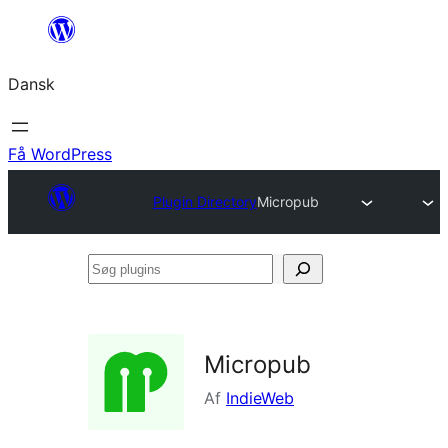
Spring
til
Dansk
indhold
Få WordPress
Plugin Directory
Micropub
Søg
plugins
Micropub
Af
IndieWeb