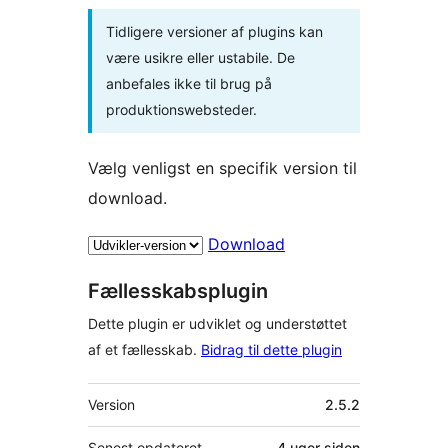
Tidligere versioner af plugins kan
være usikre eller ustabile. De
anbefales ikke til brug på
produktionswebsteder.
Vælg venligst en specifik version til
download.
Download
Fællesskabsplugin
Dette plugin er udviklet og understøttet
af et fællesskab.
Bidrag til dette plugin
Meta
Version
2.5.2
Senest opdateret
4 uger
siden