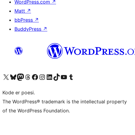
WordPress.com
↗
Matt
↗
bbPress
↗
BuddyPress
↗
Besøg vores X (tidligere Twitter) konto
Besøg vores Bluesky-konto
Besøg vores Mastodon konto
Besøg vores Threads-konto
Besøg vores Facebook side
Besøg vores Instagram konto
Besøg vores LinkedIn konto
Besøg vores TikTok-konto
Besøg vores YouTube-kanal
Besøg vores Tumblr-konto
Kode er poesi.
The WordPress® trademark is the intellectual property
of the WordPress Foundation.