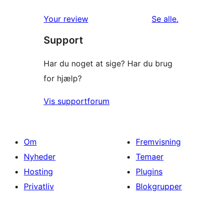
anmeldelser
Your review
Se alle
.
Support
Har du noget at sige? Har du brug
for hjælp?
Vis supportforum
Om
Fremvisning
Nyheder
Temaer
Hosting
Plugins
Privatliv
Blokgrupper