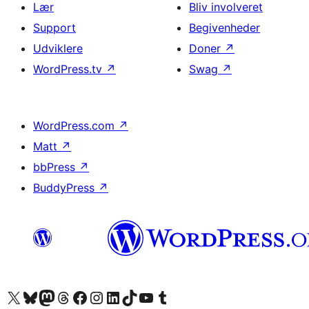
Lær
Bliv involveret
Support
Begivenheder
Udviklere
Doner
↗
WordPress.tv
↗
Swag
↗
WordPress.com
↗
Matt
↗
bbPress
↗
BuddyPress
↗
Besøg vores X (tidligere Twitter) konto
Besøg vores Bluesky-konto
Besøg vores Mastodon konto
Besøg vores Threads-konto
Besøg vores Facebook side
Besøg vores Instagram konto
Besøg vores LinkedIn konto
Besøg vores TikTok-konto
Besøg vores YouTube-kanal
Besøg vores Tumblr-konto