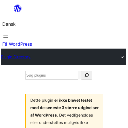
Spring
til
Dansk
indhold
Få WordPress
Plugin Directory
Søg
plugins
Dette plugin
er ikke blevet testet
med de seneste 3 større udgivelser
af WordPress
. Det vedligeholdes
eller understøttes muligvis ikke