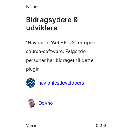
None
Bidragsydere &
udviklere
“Navionics WebAPI v2” er open
source-software. Følgende
personer har bidraget til dette
plugin.
Bidragsydere
navionicsdevelopers
Odyno
Meta
Version
0.2.0