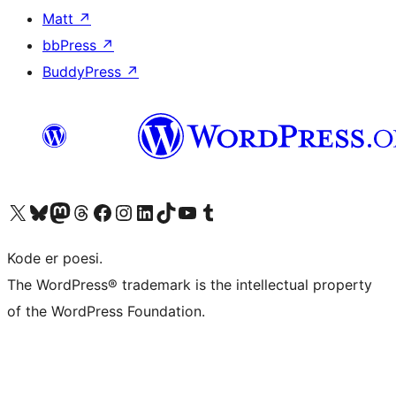
Matt
↗
bbPress
↗
BuddyPress
↗
Besøg vores X (tidligere Twitter) konto
Besøg vores Bluesky-konto
Besøg vores Mastodon konto
Besøg vores Threads-konto
Besøg vores Facebook side
Besøg vores Instagram konto
Besøg vores LinkedIn konto
Besøg vores TikTok-konto
Besøg vores YouTube-kanal
Besøg vores Tumblr-konto
Kode er poesi.
The WordPress® trademark is the intellectual property
of the WordPress Foundation.