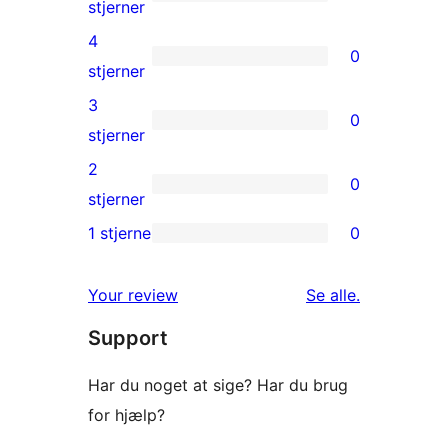
1
stjerner
5-
4
0
stjernet
0
stjerner
anmeldelse
4-
3
0
stjernet
0
stjerner
anmeldelser
3-
2
0
stjernet
0
stjerner
anmeldelser
2-
1 stjerne
0
0
stjernet
1-
anmeldelser
anmeldelser
Your review
Se alle
.
stjernet
Support
anmeldelser
Har du noget at sige? Har du brug
for hjælp?