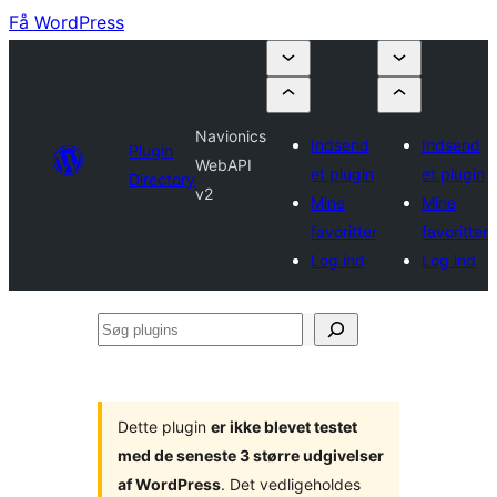
Få WordPress
Navionics
Indsend
Indsend
Plugin
WebAPI
et plugin
et plugin
Directory
v2
Mine
Mine
favoritter
favoritter
Log ind
Log ind
Søg
plugins
Dette plugin
er ikke blevet testet
med de seneste 3 større udgivelser
af WordPress
. Det vedligeholdes