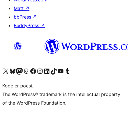
Matt
↗
bbPress
↗
BuddyPress
↗
Besøg vores X (tidligere Twitter) konto
Besøg vores Bluesky-konto
Besøg vores Mastodon konto
Besøg vores Threads-konto
Besøg vores Facebook side
Besøg vores Instagram konto
Besøg vores LinkedIn konto
Besøg vores TikTok-konto
Besøg vores YouTube-kanal
Besøg vores Tumblr-konto
Kode er poesi.
The WordPress® trademark is the intellectual property
of the WordPress Foundation.