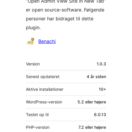
“Open Admin View Site in New Tab”
er open source-software. Følgende
personer har bidraget til dette
plugin.
Bidragsydere
Benachi
Meta
Version
1.0.3
Senest opdateret
4 år
siden
Aktive installationer
10+
WordPress-version
5.2 eller højere
Testet op til
6.0.13
PHP-version
7.2 eller højere