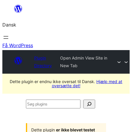
Spring
til
Dansk
indhold
Få WordPress
Plugin
Open Admin View Site in
Directory
New Tab
Dette plugin er endnu ikke oversat til Dansk.
Hjælp med at
oversætte det!
Søg
plugins
Dette plugin
er ikke blevet testet