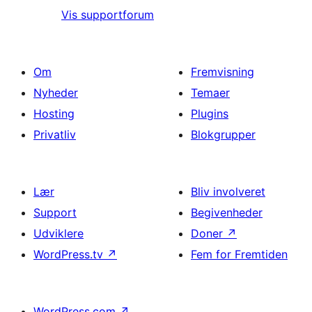
Vis supportforum
Om
Fremvisning
Nyheder
Temaer
Hosting
Plugins
Privatliv
Blokgrupper
Lær
Bliv involveret
Support
Begivenheder
Udviklere
Doner
↗
WordPress.tv
↗
Fem for Fremtiden
WordPress.com
↗