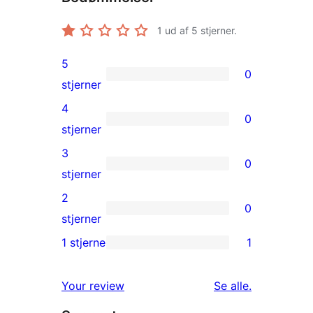
1
ud af 5 stjerner.
5
0
0
stjerner
5-
4
0
stjernet
0
stjerner
anmeldelser
4-
3
0
stjernet
0
stjerner
anmeldelser
3-
2
0
stjernet
0
stjerner
anmeldelser
2-
1 stjerne
1
1
stjernet
1-
anmeldelser
anmeldelser
Your review
Se alle
.
stjernet