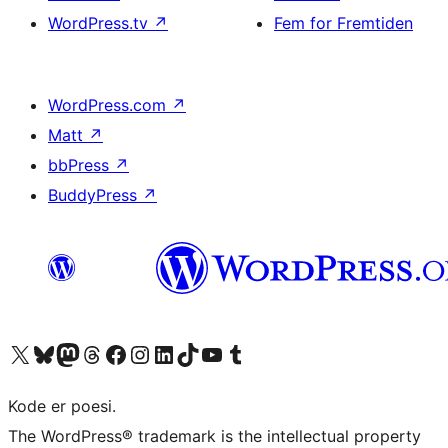
WordPress.tv
↗
Fem for Fremtiden
WordPress.com
↗
Matt
↗
bbPress
↗
BuddyPress
↗
Besøg vores X (tidligere Twitter) konto
Besøg vores Bluesky-konto
Besøg vores Mastodon konto
Besøg vores Threads-konto
Besøg vores Facebook side
Besøg vores Instagram konto
Besøg vores LinkedIn konto
Besøg vores TikTok-konto
Besøg vores YouTube-kanal
Besøg vores Tumblr-konto
Kode er poesi.
The WordPress® trademark is the intellectual property