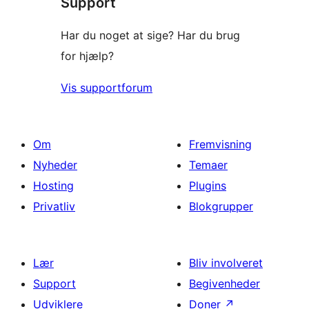
Support
anmeldelse
Har du noget at sige? Har du brug
for hjælp?
Vis supportforum
Om
Fremvisning
Nyheder
Temaer
Hosting
Plugins
Privatliv
Blokgrupper
Lær
Bliv involveret
Support
Begivenheder
Udviklere
Doner
↗