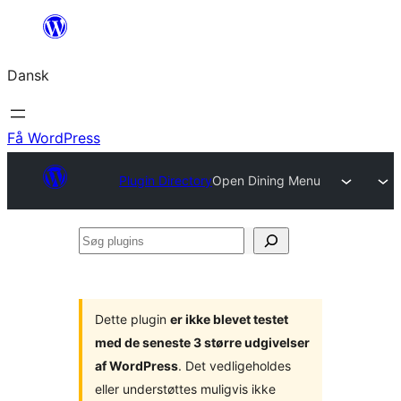
Spring
til
Dansk
indhold
Få WordPress
Plugin Directory
Open Dining Menu
Søg
plugins
Dette plugin
er ikke blevet testet
med de seneste 3 større udgivelser
af WordPress
. Det vedligeholdes
eller understøttes muligvis ikke