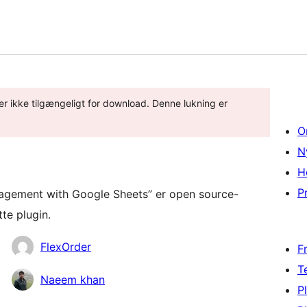
 er ikke tilgængeligt for download. Denne lukning er
O
N
H
Pr
gement with Google Sheets” er open source-
te plugin.
FlexOrder
F
T
Naeem khan
P