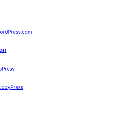
↗
ordPress.com
↗
att
↗
bPress
↗
uddyPress
↗