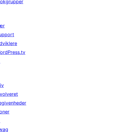
lokgrupper
ær
upport
dviklere
ordPress.tv
↗
iv
nvolveret
egivenheder
oner
↗
wag