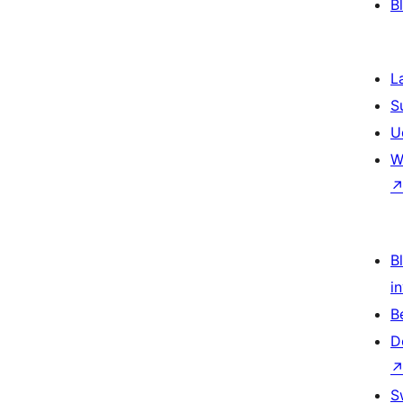
B
L
S
U
W
Bl
i
B
D
S