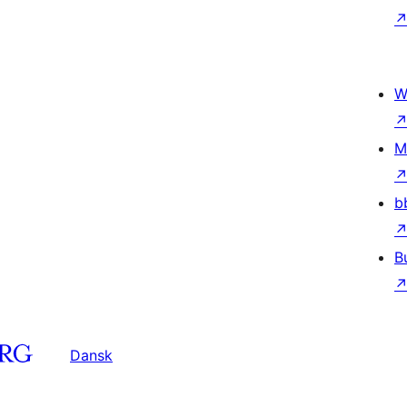
W
M
b
B
Dansk