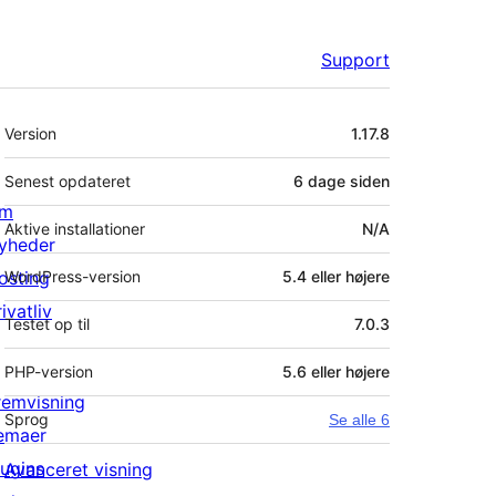
Support
Meta
Version
1.17.8
Senest opdateret
6 dage
siden
m
Aktive installationer
N/A
yheder
osting
WordPress-version
5.4 eller højere
ivatliv
Testet op til
7.0.3
PHP-version
5.6 eller højere
remvisning
Sprog
Se alle 6
emaer
lugins
Avanceret visning