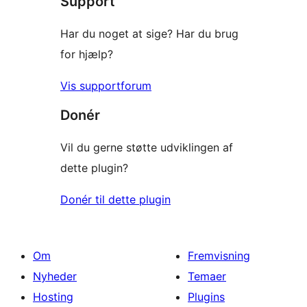
Support
anmeldelser
Har du noget at sige? Har du brug
for hjælp?
Vis supportforum
Donér
Vil du gerne støtte udviklingen af
dette plugin?
Donér til dette plugin
Om
Fremvisning
Nyheder
Temaer
Hosting
Plugins