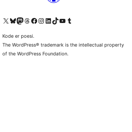
Besøg vores X (tidligere Twitter) konto
Besøg vores Bluesky-konto
Besøg vores Mastodon konto
Besøg vores Threads-konto
Besøg vores Facebook side
Besøg vores Instagram konto
Besøg vores LinkedIn konto
Besøg vores TikTok-konto
Besøg vores YouTube-kanal
Besøg vores Tumblr-konto
Kode er poesi.
The WordPress® trademark is the intellectual property
of the WordPress Foundation.