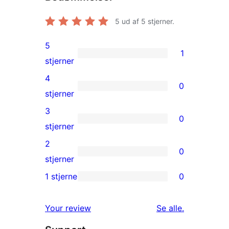
5
ud af 5 stjerner.
5
1
1
stjerner
5-
4
0
stjernet
0
stjerner
anmeldelse
4-
3
0
stjernet
0
stjerner
anmeldelser
3-
2
0
stjernet
0
stjerner
anmeldelser
2-
1 stjerne
0
0
stjernet
1-
anmeldelser
anmeldelser
Your review
Se alle
.
stjernet