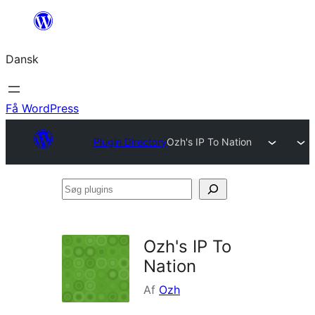
Spring
til
Dansk
indhold
Få WordPress
Plugin Directory
Ozh's IP To Nation
Søg
plugins
Ozh's IP To
Nation
Af
Ozh