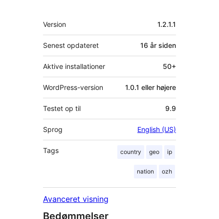
Meta
Version
1.2.1.1
Senest opdateret
16 år
siden
Aktive installationer
50+
WordPress-version
1.0.1 eller højere
Testet op til
9.9
Sprog
English (US)
Tags
country
geo
ip
nation
ozh
Avanceret visning
Bedømmelser