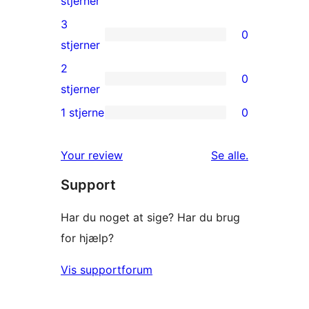
stjerner
anmeldelser
4-
3
0
stjernet
0
stjerner
anmeldelser
3-
2
0
stjernet
0
stjerner
anmeldelser
2-
1 stjerne
0
0
stjernet
1-
anmeldelser
anmeldelser
Your review
Se alle
.
stjernet
Support
anmeldelser
Har du noget at sige? Har du brug
for hjælp?
Vis supportforum