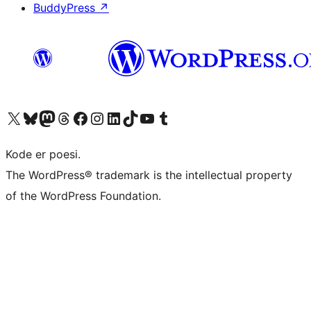
BuddyPress
↗
Besøg vores X (tidligere Twitter) konto
Besøg vores Bluesky-konto
Besøg vores Mastodon konto
Besøg vores Threads-konto
Besøg vores Facebook side
Besøg vores Instagram konto
Besøg vores LinkedIn konto
Besøg vores TikTok-konto
Besøg vores YouTube-kanal
Besøg vores Tumblr-konto
Kode er poesi.
The WordPress® trademark is the intellectual property
of the WordPress Foundation.