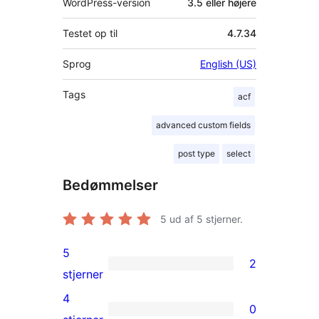
WordPress-version
3.5 eller højere
Testet op til
4.7.34
Sprog
English (US)
Tags
acf
advanced custom fields
post type
select
Bedømmelser
5
ud af 5 stjerner.
5
2
2
stjerner
5-
4
0
stjernet
0