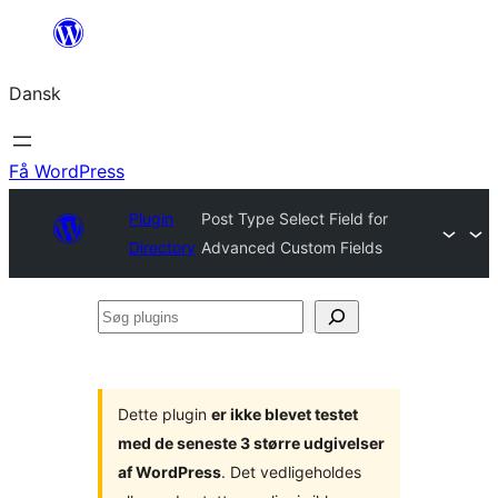
Spring
til
Dansk
indhold
Få WordPress
Plugin
Post Type Select Field for
Directory
Advanced Custom Fields
Søg
plugins
Dette plugin
er ikke blevet testet
med de seneste 3 større udgivelser
af WordPress
. Det vedligeholdes