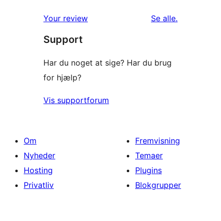
anmeldelser
Your review
Se alle
.
Support
Har du noget at sige? Har du brug
for hjælp?
Vis supportforum
Om
Fremvisning
Nyheder
Temaer
Hosting
Plugins
Privatliv
Blokgrupper