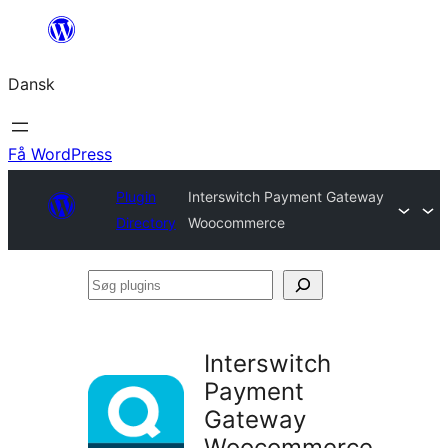
Spring
til
Dansk
indhold
Få WordPress
Plugin
Interswitch Payment Gateway
Directory
Woocommerce
Søg
plugins
Interswitch
Payment
Gateway
Woocommerce