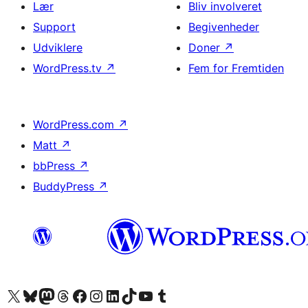
Lær
Bliv involveret
Support
Begivenheder
Udviklere
Doner
↗
WordPress.tv
↗
Fem for Fremtiden
WordPress.com
↗
Matt
↗
bbPress
↗
BuddyPress
↗
Besøg vores X (tidligere Twitter) konto
Besøg vores Bluesky-konto
Besøg vores Mastodon konto
Besøg vores Threads-konto
Besøg vores Facebook side
Besøg vores Instagram konto
Besøg vores LinkedIn konto
Besøg vores TikTok-konto
Besøg vores YouTube-kanal
Besøg vores Tumblr-konto