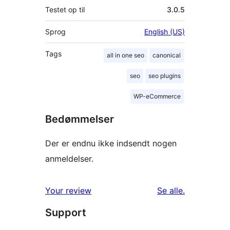
Testet op til
3.0.5
Sprog
English (US)
Tags
all in one seo
canonical
seo
seo plugins
WP-eCommerce
Bedømmelser
Der er endnu ikke indsendt nogen
anmeldelser.
anmeldelser
Your review
Se alle
.
Support