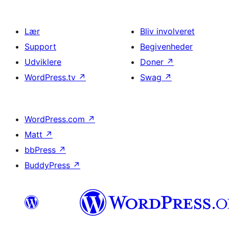
Lær
Bliv involveret
Support
Begivenheder
Udviklere
Doner
↗
WordPress.tv
↗
Swag
↗
WordPress.com
↗
Matt
↗
bbPress
↗
BuddyPress
↗