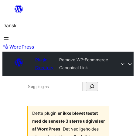
Spring
til
Dansk
indhold
Få WordPress
Plugin
Remove WP-Ecommerce
Directory
Canonical Link
Søg
plugins
Dette plugin
er ikke blevet testet
med de seneste 3 større udgivelser
af WordPress
. Det vedligeholdes