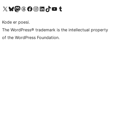
Besøg vores X (tidligere Twitter) konto
Besøg vores Bluesky-konto
Besøg vores Mastodon konto
Besøg vores Threads-konto
Besøg vores Facebook side
Besøg vores Instagram konto
Besøg vores LinkedIn konto
Besøg vores TikTok-konto
Besøg vores YouTube-kanal
Besøg vores Tumblr-konto
Kode er poesi.
The WordPress® trademark is the intellectual property
of the WordPress Foundation.