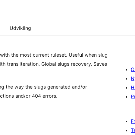
Udvikling
with the most current ruleset. Useful when slug
th transliteration. Global slugs recovery. Saves
O
N
ng the way the slugs generated and/or
H
ections and/or 404 errors.
Pr
F
T