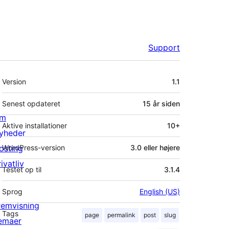
Support
Meta
Version
1.1
Senest opdateret
15 år
siden
m
Aktive installationer
10+
yheder
osting
WordPress-version
3.0 eller højere
ivatliv
Testet op til
3.1.4
Sprog
English (US)
remvisning
Tags
page
permalink
post
slug
emaer