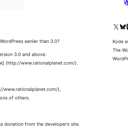
Besøg vores X (tidligere Twitter) 
Besøg vores 
Be
 WordPress earlier than 3.0?
Kode er
The Wo
ersion 3.0 and above.
WordPr
e] (http://www.rationalplanet.com/).
p://www.rationalplanet.com/),
ions of others.
 a donation from the developer’s site.