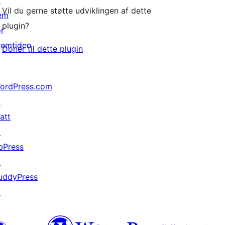
↗
Vil du gerne støtte udviklingen af dette
em
plugin?
or
remtiden
Donér til dette plugin
ordPress.com
↗
att
↗
bPress
↗
uddyPress
↗