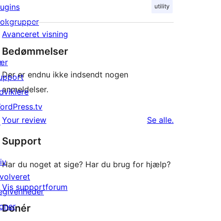
lugins
utility
ration.

lokgrupper
Avanceret visning
Bedømmelser
ær
Der er endnu ikke indsendt nogen
upport
anmeldelser.
dviklere
ordPress.tv
anmeldelser
Your review
Se alle
.
↗
Support
iv
Har du noget at sige? Har du brug for hjælp?
nvolveret
Vis supportforum
egivenheder
oner
Donér