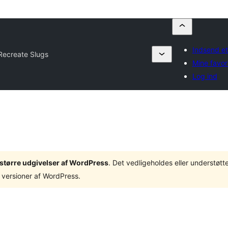
Indsend et
Recreate Slugs
Mine favori
Log ind
3 større udgivelser af WordPress
. Det vedligeholdes eller understøt
 versioner af WordPress.