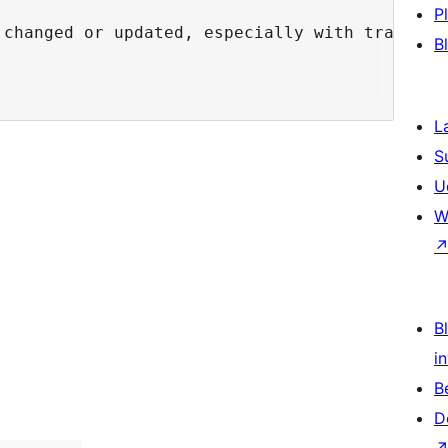
P
 changed or updated, especially with translite
B
L
S
U
W
Bl
i
B
D