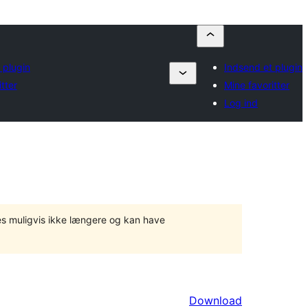
 plugin
Indsend et plugin
tter
Mine favoritter
Log ind
tes muligvis ikke længere og kan have
Download