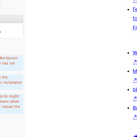
F
f
F
W
M
b
B