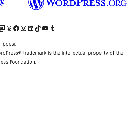
konto
Bluesky-konto
søg vores Mastodon konto
Besøg vores Threads-konto
Besøg vores Facebook side
Besøg vores Instagram konto
Besøg vores LinkedIn konto
Besøg vores TikTok-konto
Besøg vores YouTube-kanal
Besøg vores Tumblr-konto
 poesi.
rdPress® trademark is the intellectual property of the
ess Foundation.