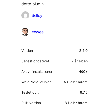
dette plugin.
Bidragsydere
Sellsy
eewee
Meta
Version
2.4.0
Senest opdateret
2 år
siden
Aktive installationer
400+
WordPress-version
5.6 eller højere
Testet op til
6.7.5
PHP-version
8.1 eller højere