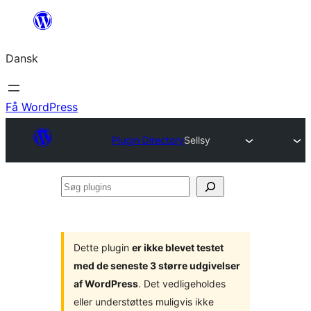
Spring
til
Dansk
indhold
Få WordPress
Plugin Directory
Sellsy
Søg
plugins
Dette plugin
er ikke blevet testet
med de seneste 3 større udgivelser
af WordPress
. Det vedligeholdes
eller understøttes muligvis ikke