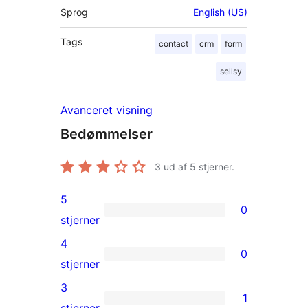
Sprog
English (US)
Tags
contact
crm
form
sellsy
Avanceret visning
Bedømmelser
3
ud af 5 stjerner.
5
0
0
stjerner
5-
4
0
stjernet
0
stjerner
anmeldelser
4-
3
1
stjernet
1
stjerner