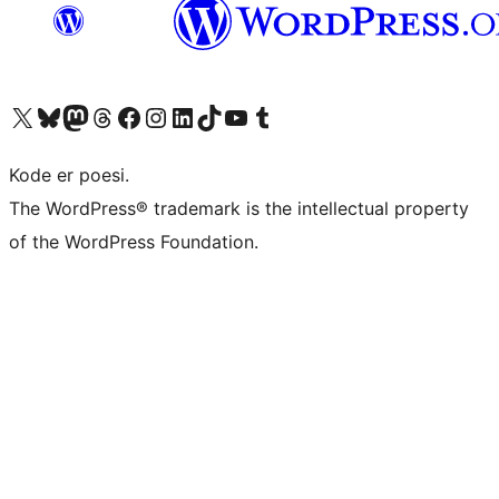
Besøg vores X (tidligere Twitter) konto
Besøg vores Bluesky-konto
Besøg vores Mastodon konto
Besøg vores Threads-konto
Besøg vores Facebook side
Besøg vores Instagram konto
Besøg vores LinkedIn konto
Besøg vores TikTok-konto
Besøg vores YouTube-kanal
Besøg vores Tumblr-konto
Kode er poesi.
The WordPress® trademark is the intellectual property
of the WordPress Foundation.