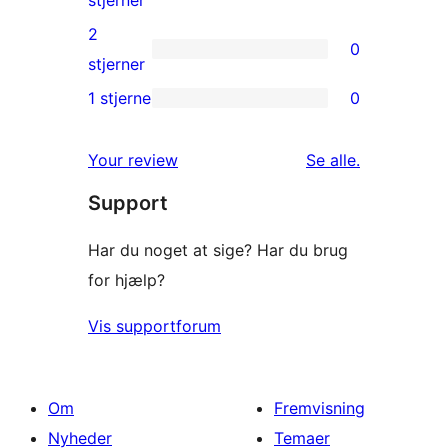
anmeldelser
3-
2
0
stjernet
0
stjerner
anmeldelse
2-
1 stjerne
0
0
stjernet
1-
anmeldelser
anmeldelser
Your review
Se alle
.
stjernet
Support
anmeldelser
Har du noget at sige? Har du brug
for hjælp?
Vis supportforum
Om
Fremvisning
Nyheder
Temaer