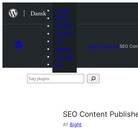
Spring
Temaer
Dansk
til
Plugins
indhold
Nyheder
Support
Om
Plugin Directory
SEO Conte
Meetup
Vær med
Om
Søg
plugins
SEO Content Publisher
Af
8ight