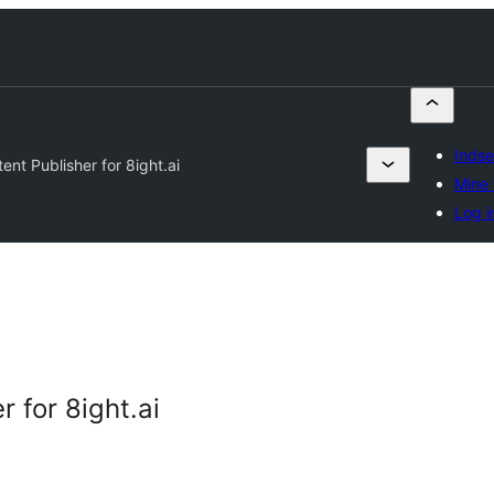
Indse
nt Publisher for 8ight.ai
Mine 
Log i
 for 8ight.ai