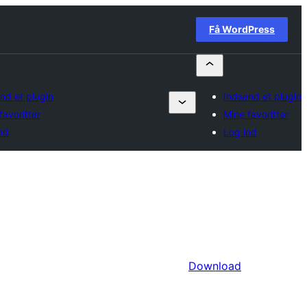
Få WordPress
nd et plugin
Indsend et plugin
favoritter
Mine favoritter
nd
Log ind
Download