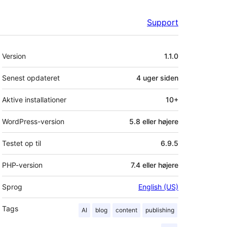
Support
Meta
Version
1.1.0
Senest opdateret
4 uger
siden
Aktive installationer
10+
WordPress-version
5.8 eller højere
Testet op til
6.9.5
PHP-version
7.4 eller højere
Sprog
English (US)
Tags
AI
blog
content
publishing