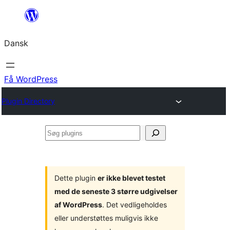
Spring
til
Dansk
indhold
Få WordPress
Plugin Directory
Søg
plugins
Dette plugin
er ikke blevet testet
med de seneste 3 større udgivelser
af WordPress
. Det vedligeholdes
eller understøttes muligvis ikke