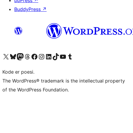
bbPress
↗
BuddyPress
↗
Besøg vores X (tidligere Twitter) konto
Besøg vores Bluesky-konto
Besøg vores Mastodon konto
Besøg vores Threads-konto
Besøg vores Facebook side
Besøg vores Instagram konto
Besøg vores LinkedIn konto
Besøg vores TikTok-konto
Besøg vores YouTube-kanal
Besøg vores Tumblr-konto
Kode er poesi.
The WordPress® trademark is the intellectual property
of the WordPress Foundation.