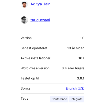
Bidragsydere
Aditya Jain
tariquesani
Meta
Version
1.0
Senest opdateret
13 år
siden
Aktive installationer
10+
WordPress-version
3.4 eller højere
Testet op til
3.6.1
Sprog
English (US)
Tags
Conference
integrate