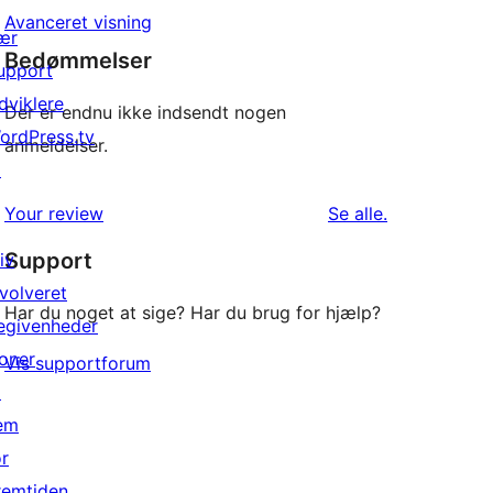
Avanceret visning
ær
Bedømmelser
upport
dviklere
Der er endnu ikke indsendt nogen
ordPress.tv
anmeldelser.
↗
anmeldelser
Your review
Se alle
.
Support
iv
nvolveret
Har du noget at sige? Har du brug for hjælp?
egivenheder
oner
Vis supportforum
↗
em
or
remtiden