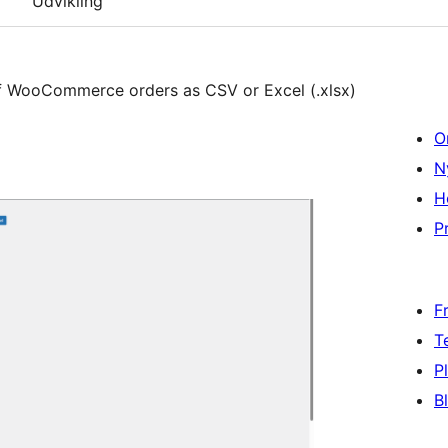
Udvikling
 of WooCommerce orders as CSV or Excel (.xlsx)
O
N
H
Pr
F
T
P
B