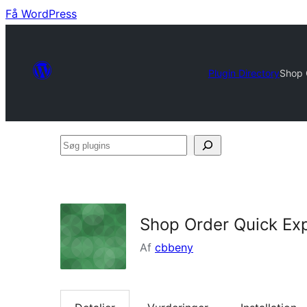
Få WordPress
Plugin Directory
Shop 
Søg
plugins
Shop Order Quick Ex
Af
cbbeny