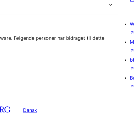
W
are. Følgende personer har bidraget til dette
M
b
B
Dansk