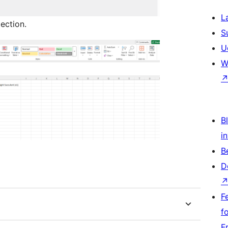
L
ection.
S
U
W
Bl
i
B
D
F
f
F