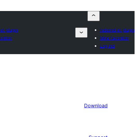
et plugin
Indsend et plugin
oritter
Mine favoritter
Log ind
Download