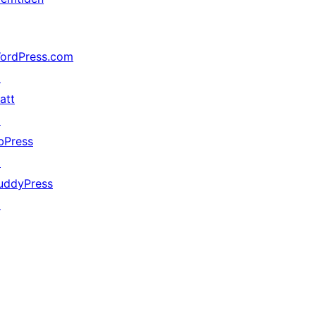
ordPress.com
↗
att
↗
bPress
↗
uddyPress
↗