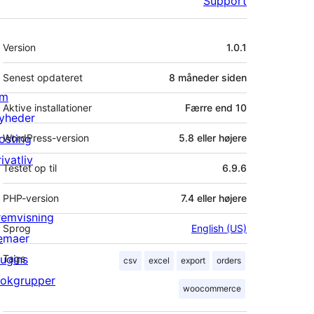
Support
Meta
Version
1.0.1
Senest opdateret
8 måneder
siden
m
Aktive installationer
Færre end 10
yheder
osting
WordPress-version
5.8 eller højere
ivatliv
Testet op til
6.9.6
PHP-version
7.4 eller højere
remvisning
Sprog
English (US)
emaer
lugins
Tags
csv
excel
export
orders
lokgrupper
woocommerce