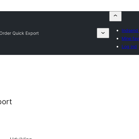
Indsend 
Order Quick Export
Mine fav
Log ind
port