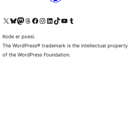
Besøg vores X (tidligere Twitter) konto
Besøg vores Bluesky-konto
Besøg vores Mastodon konto
Besøg vores Threads-konto
Besøg vores Facebook side
Besøg vores Instagram konto
Besøg vores LinkedIn konto
Besøg vores TikTok-konto
Besøg vores YouTube-kanal
Besøg vores Tumblr-konto
Kode er poesi.
The WordPress® trademark is the intellectual property
of the WordPress Foundation.