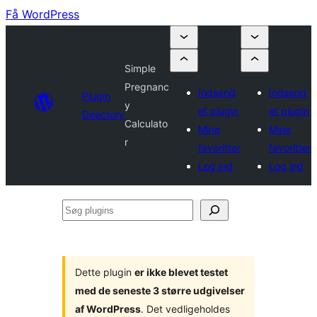
Få WordPress
Simple
Pregnanc
Indsend
Indsend
Plugin
y
et plugin
et plugin
Directory
Calculato
Mine
Mine
r
favoritter
favoritter
Log ind
Log ind
Søg
plugins
Dette plugin
er ikke blevet testet
med de seneste 3 større udgivelser
af WordPress
. Det vedligeholdes