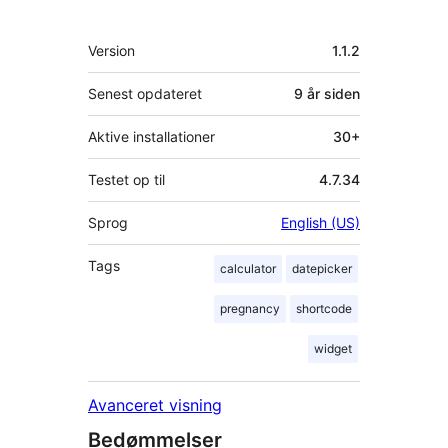
Meta
Version
1.1.2
Senest opdateret
9 år
siden
Aktive installationer
30+
Testet op til
4.7.34
Sprog
English (US)
Tags
calculator
datepicker
pregnancy
shortcode
widget
Avanceret visning
Bedømmelser