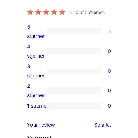
5
ud af 5 stjerner.
5
1
1
stjerner
5-
4
0
stjernet
0
stjerner
anmeldelse
4-
3
0
stjernet
0
stjerner
anmeldelser
3-
2
0
stjernet
0
stjerner
anmeldelser
2-
1 stjerne
0
0
stjernet
1-
anmeldelser
anmeldelser
Your review
Se alle
.
stjernet
anmeldelser