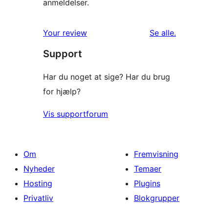
anmeldelser.
anmeldelser
Your review
Se alle
.
Support
Har du noget at sige? Har du brug
for hjælp?
Vis supportforum
Om
Fremvisning
Nyheder
Temaer
Hosting
Plugins
Privatliv
Blokgrupper