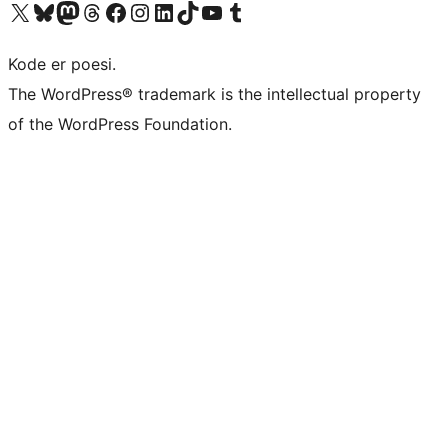
Besøg vores X (tidligere Twitter) konto
Besøg vores Bluesky-konto
Besøg vores Mastodon konto
Besøg vores Threads-konto
Besøg vores Facebook side
Besøg vores Instagram konto
Besøg vores LinkedIn konto
Besøg vores TikTok-konto
Besøg vores YouTube-kanal
Besøg vores Tumblr-konto
Kode er poesi.
The WordPress® trademark is the intellectual property
of the WordPress Foundation.