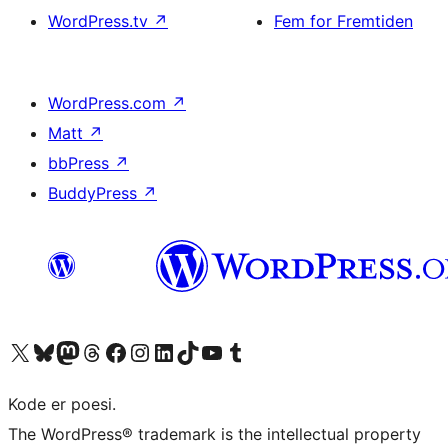
WordPress.tv
↗
Fem for Fremtiden
WordPress.com
↗
Matt
↗
bbPress
↗
BuddyPress
↗
Besøg vores X (tidligere Twitter) konto
Besøg vores Bluesky-konto
Besøg vores Mastodon konto
Besøg vores Threads-konto
Besøg vores Facebook side
Besøg vores Instagram konto
Besøg vores LinkedIn konto
Besøg vores TikTok-konto
Besøg vores YouTube-kanal
Besøg vores Tumblr-konto
Kode er poesi.
The WordPress® trademark is the intellectual property