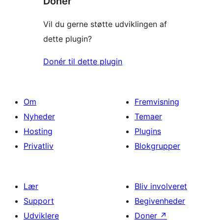
Donér
Vil du gerne støtte udviklingen af
dette plugin?
Donér til dette plugin
Om
Fremvisning
Nyheder
Temaer
Hosting
Plugins
Privatliv
Blokgrupper
Lær
Bliv involveret
Support
Begivenheder
Udviklere
Doner
↗