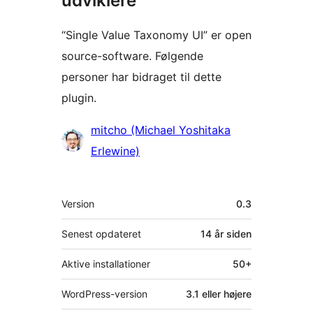
udviklere
“Single Value Taxonomy UI” er open
source-software. Følgende
personer har bidraget til dette
plugin.
Bidragsydere
mitcho (Michael Yoshitaka
Erlewine)
Meta
Version
0.3
Senest opdateret
14 år
siden
Aktive installationer
50+
WordPress-version
3.1 eller højere