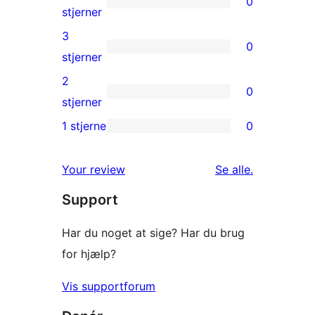
0
stjernet
0
stjerner
anmeldelse
4-
3
0
stjernet
0
stjerner
anmeldelser
3-
2
0
stjernet
0
stjerner
anmeldelser
2-
1 stjerne
0
0
stjernet
1-
anmeldelser
anmeldelser
Your review
Se alle
.
stjernet
Support
anmeldelser
Har du noget at sige? Har du brug
for hjælp?
Vis supportforum