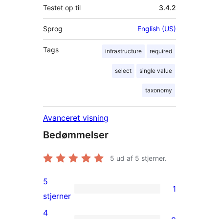
Testet op til
3.4.2
Sprog
English (US)
Tags
infrastructure
required
select
single value
taxonomy
Avanceret visning
Bedømmelser
5
ud af 5 stjerner.
5
1
1
stjerner
5-
4