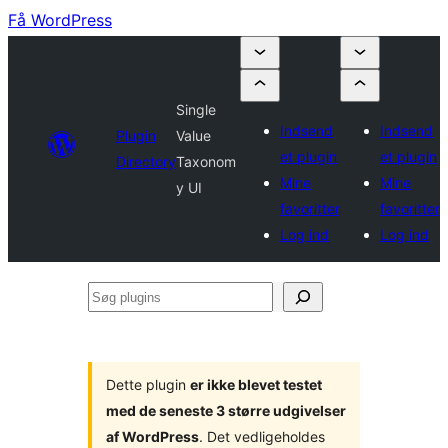
Få WordPress
Single
Indsend
Indsend
Plugin
Value
et plugin
et plugin
Directory
Taxonom
Mine
Mine
y UI
favoritter
favoritter
Log ind
Log ind
Søg
plugins
Dette plugin
er ikke blevet testet
med de seneste 3 større udgivelser
af WordPress
. Det vedligeholdes