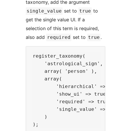
taxonomy, add the argument
set to
to
single_value
true
get the single value UI. If a
selection of this term is required,
also add
set to
.
required
true
register_taxonomy(

    'astrological_sign',

    array( 'person' ),

    array(

        'hierarchical' => false,

        'show_ui' => true,

        'required' => true,

        'single_value' => true

    )
