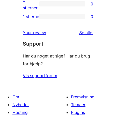
2
0
stjernet
0
stjerner
anmeldelser
2-
1 stjerne
0
0
stjernet
1-
anmeldelser
anmeldelser
Your review
Se alle
.
stjernet
Support
anmeldelser
Har du noget at sige? Har du brug
for hjælp?
Vis supportforum
Om
Fremvisning
Nyheder
Temaer
Hosting
Plugins