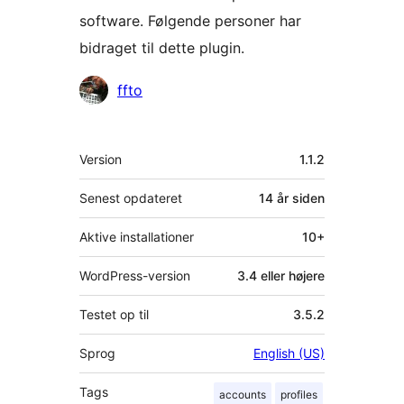
software. Følgende personer har
bidraget til dette plugin.
Bidragsydere
ffto
Meta
Version
1.1.2
Senest opdateret
14 år
siden
Aktive installationer
10+
WordPress-version
3.4 eller højere
Testet op til
3.5.2
Sprog
English (US)
Tags
accounts
profiles