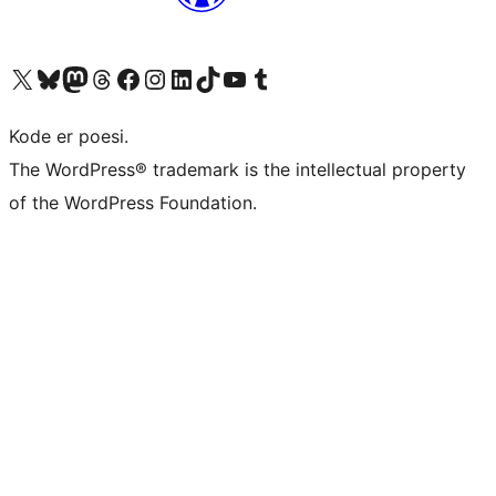
Besøg vores X (tidligere Twitter) konto
Besøg vores Bluesky-konto
Besøg vores Mastodon konto
Besøg vores Threads-konto
Besøg vores Facebook side
Besøg vores Instagram konto
Besøg vores LinkedIn konto
Besøg vores TikTok-konto
Besøg vores YouTube-kanal
Besøg vores Tumblr-konto
Kode er poesi.
The WordPress® trademark is the intellectual property
of the WordPress Foundation.