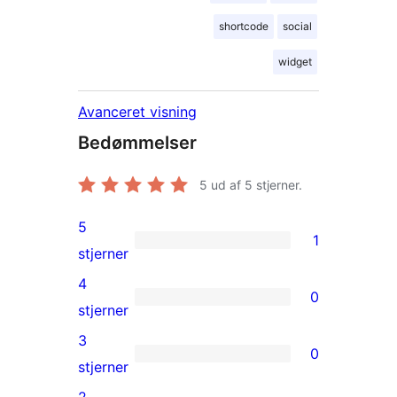
shortcode
social
widget
Avanceret visning
Bedømmelser
5
ud af 5 stjerner.
5
1
1
stjerner
5-
4
0
stjernet
0
stjerner
anmeldelse
4-
3
0
stjernet
0
stjerner
anmeldelser
3-