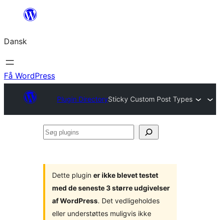
Spring
til
Dansk
indhold
Få WordPress
Plugin Directory
Sticky Custom Post Types
Søg
plugins
Dette plugin
er ikke blevet testet
med de seneste 3 større udgivelser
af WordPress
. Det vedligeholdes
eller understøttes muligvis ikke