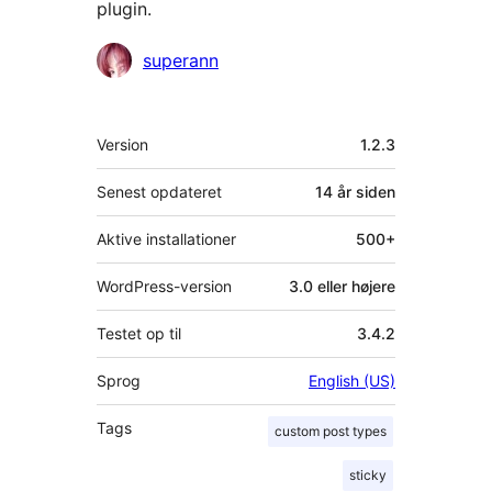
plugin.
Bidragsydere
superann
Meta
Version
1.2.3
Senest opdateret
14 år
siden
Aktive installationer
500+
WordPress-version
3.0 eller højere
Testet op til
3.4.2
Sprog
English (US)
Tags
custom post types
sticky