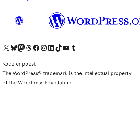
Besøg vores X (tidligere Twitter) konto
Besøg vores Bluesky-konto
Besøg vores Mastodon konto
Besøg vores Threads-konto
Besøg vores Facebook side
Besøg vores Instagram konto
Besøg vores LinkedIn konto
Besøg vores TikTok-konto
Besøg vores YouTube-kanal
Besøg vores Tumblr-konto
Kode er poesi.
The WordPress® trademark is the intellectual property
of the WordPress Foundation.