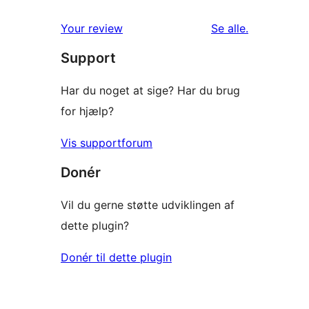
stjernet
1-
anmeldelser
anmeldelser
Your review
Se alle
.
stjernet
Support
anmeldelser
Har du noget at sige? Har du brug
for hjælp?
Vis supportforum
Donér
Vil du gerne støtte udviklingen af
dette plugin?
Donér til dette plugin