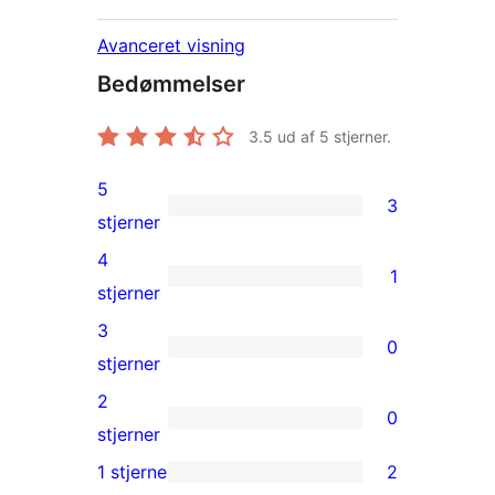
Avanceret visning
Bedømmelser
3.5
ud af 5 stjerner.
5
3
3
stjerner
5-
4
1
stjernet
1
stjerner
anmeldelser
4-
3
0
stjernet
0
stjerner
anmeldelse
3-
2
0
stjernet
0
stjerner
anmeldelser
2-
1 stjerne
2
2