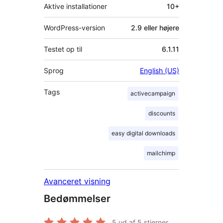
Aktive installationer
10+
WordPress-version
2.9 eller højere
Testet op til
6.1.11
Sprog
English (US)
Tags
activecampaign
discounts
easy digital downloads
mailchimp
Avanceret visning
Bedømmelser
5
ud af 5 stjerner.