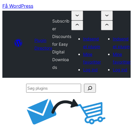
Få WordPress
Subscrib
er
Discounts
Indsend
Indsend
Plugin
for Easy
et plugin
et plugin
Directory
Digital
Mine
Mine
Downloa
favoritter
favoritter
ds
Log ind
Log ind
Søg
plugins