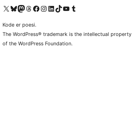
Besøg vores X (tidligere Twitter) konto
Besøg vores Bluesky-konto
Besøg vores Mastodon konto
Besøg vores Threads-konto
Besøg vores Facebook side
Besøg vores Instagram konto
Besøg vores LinkedIn konto
Besøg vores TikTok-konto
Besøg vores YouTube-kanal
Besøg vores Tumblr-konto
Kode er poesi.
The WordPress® trademark is the intellectual property
of the WordPress Foundation.