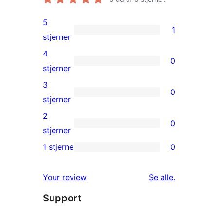
5
1
1
stjerner
5-
4
0
stjernet
0
stjerner
anmeldelse
4-
3
0
stjernet
0
stjerner
anmeldelser
3-
2
0
stjernet
0
stjerner
anmeldelser
2-
1 stjerne
0
0
stjernet
1-
anmeldelser
anmeldelser
Your review
Se alle
.
stjernet
Support
anmeldelser