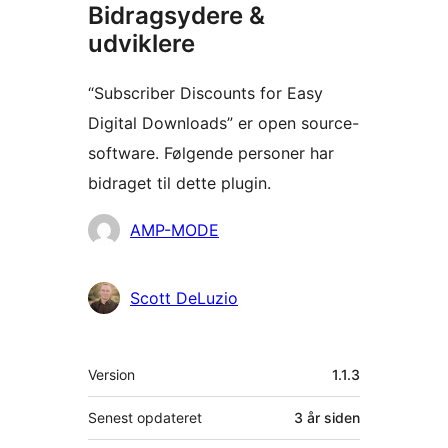
Bidragsydere &
udviklere
“Subscriber Discounts for Easy
Digital Downloads” er open source-
software. Følgende personer har
bidraget til dette plugin.
Bidragsydere
AMP-MODE
Scott DeLuzio
Meta
Version
1.1.3
Senest opdateret
3 år
siden