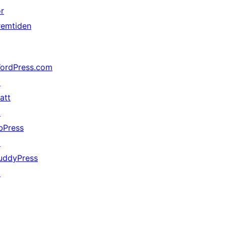
or
remtiden
ordPress.com
↗
att
↗
bPress
↗
uddyPress
↗