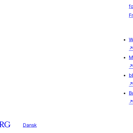
f
F
W
M
b
B
Dansk