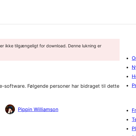
 er ikke tilgængeligt for download. Denne lukning er
O
N
H
Pr
-software. Følgende personer har bidraget til dette
Pippin Williamson
F
T
P