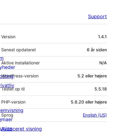
Support
Meta
Version
1.4.1
Senest opdateret
6 år
siden
m
Aktive installationer
N/A
yheder
osting
WordPress-version
5.2 eller højere
ivatliv
Testet op til
5.5.18
PHP-version
5.6.20 eller højere
remvisning
Sprog
English (US)
emaer
lugins
Avanceret visning