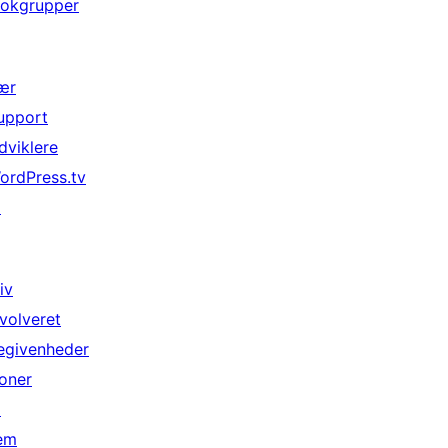
lokgrupper
ær
upport
dviklere
ordPress.tv
↗
iv
nvolveret
egivenheder
oner
↗
em