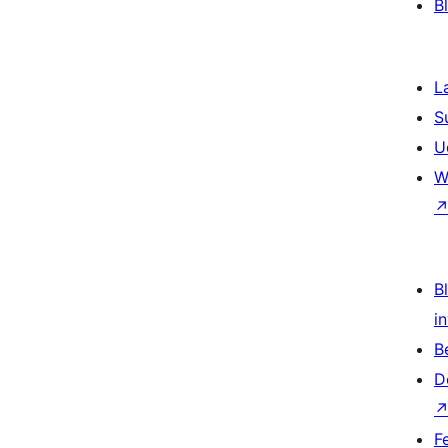
B
L
S
U
W
Bl
i
B
D
F