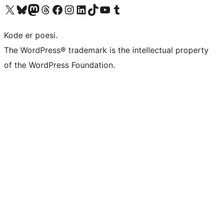
Besøg vores X (tidligere Twitter) konto
Besøg vores Bluesky-konto
Besøg vores Mastodon konto
Besøg vores Threads-konto
Besøg vores Facebook side
Besøg vores Instagram konto
Besøg vores LinkedIn konto
Besøg vores TikTok-konto
Besøg vores YouTube-kanal
Besøg vores Tumblr-konto
Kode er poesi.
The WordPress® trademark is the intellectual property
of the WordPress Foundation.