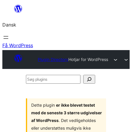
Spring
til
Dansk
indhold
Få WordPress
Plugin Directory
Hotjar for WordPress
Søg
plugins
Dette plugin
er ikke blevet testet
med de seneste 3 større udgivelser
af WordPress
. Det vedligeholdes
eller understøttes muligvis ikke