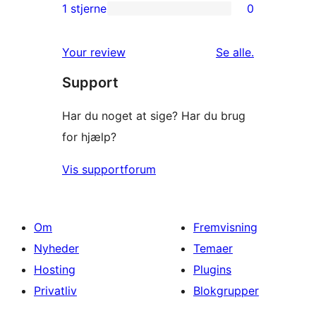
anmeldelser
2-
1 stjerne
0
0
stjernet
1-
anmeldelser
anmeldelser
Your review
Se alle
.
stjernet
Support
anmeldelser
Har du noget at sige? Har du brug
for hjælp?
Vis supportforum
Om
Fremvisning
Nyheder
Temaer
Hosting
Plugins
Privatliv
Blokgrupper