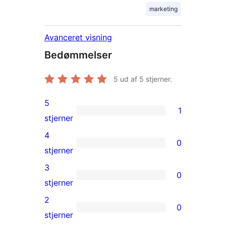
marketing
Avanceret visning
Bedømmelser
5
ud af 5 stjerner.
5
1
1
stjerner
5-
4
0
stjernet
0
stjerner
anmeldelse
4-
3
0
stjernet
0
stjerner
anmeldelser
3-
2
0
stjernet
0
stjerner