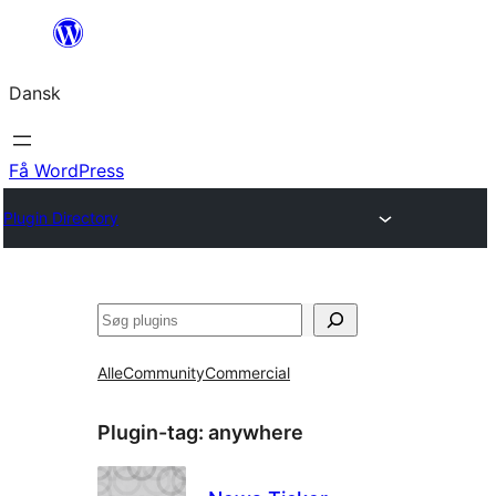
Spring
til
Dansk
indhold
Få WordPress
Plugin Directory
Søg
Alle
Community
Commercial
Plugin-tag:
anywhere