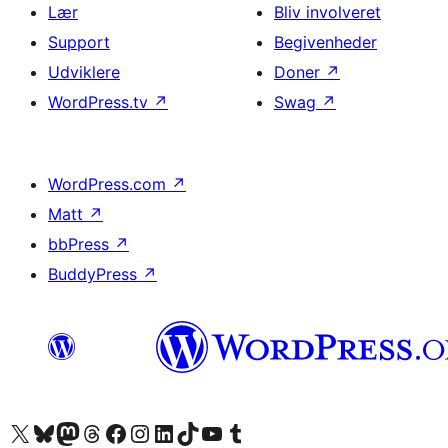
Lær
Bliv involveret
Support
Begivenheder
Udviklere
Doner
↗
WordPress.tv
↗
Swag
↗
WordPress.com
↗
Matt
↗
bbPress
↗
BuddyPress
↗
Besøg vores X (tidligere Twitter) konto
Besøg vores Bluesky-konto
Besøg vores Mastodon konto
Besøg vores Threads-konto
Besøg vores Facebook side
Besøg vores Instagram konto
Besøg vores LinkedIn konto
Besøg vores TikTok-konto
Besøg vores YouTube-kanal
Besøg vores Tumblr-konto