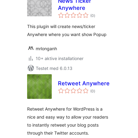
News Ticker
Anywhere
totale
(0
)
bedømmelser
This plugin will create news/ticker
Anywhere where you want show Popup
mrlonganh
10+ aktive installationer
Testet med 6.0.13
Retweet Anywhere
totale
(0
)
bedømmelser
Retweet Anywhere for WordPress is a
nice and easy way to allow your readers
to instantly retweet your blog posts
through their Twitter accounts.