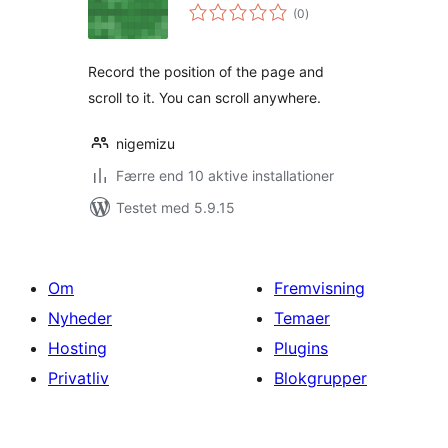
totale
(0
)
bedømmelser
Record the position of the page and
scroll to it. You can scroll anywhere.
nigemizu
Færre end 10 aktive installationer
Testet med 5.9.15
Om
Fremvisning
Nyheder
Temaer
Hosting
Plugins
Privatliv
Blokgrupper