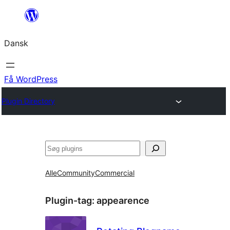
Spring
til
Dansk
indhold
Få WordPress
Plugin Directory
Søg
Alle
Community
Commercial
Plugin-tag:
appearence