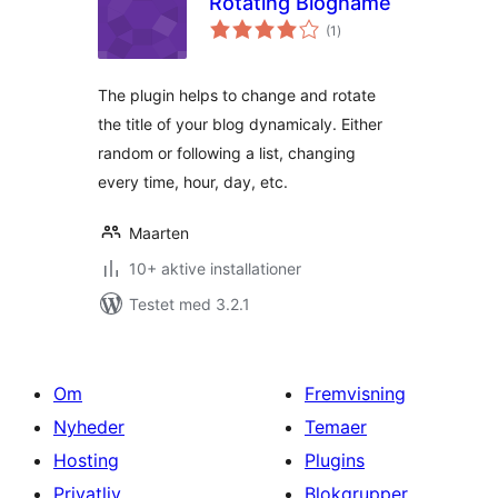
Rotating Blogname
totale
(1
)
bedømmelser
The plugin helps to change and rotate
the title of your blog dynamicaly. Either
random or following a list, changing
every time, hour, day, etc.
Maarten
10+ aktive installationer
Testet med 3.2.1
Om
Fremvisning
Nyheder
Temaer
Hosting
Plugins
Privatliv
Blokgrupper