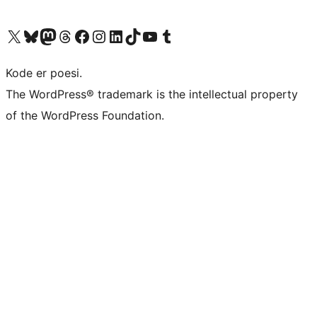
Besøg vores X (tidligere Twitter) konto
Besøg vores Bluesky-konto
Besøg vores Mastodon konto
Besøg vores Threads-konto
Besøg vores Facebook side
Besøg vores Instagram konto
Besøg vores LinkedIn konto
Besøg vores TikTok-konto
Besøg vores YouTube-kanal
Besøg vores Tumblr-konto
Kode er poesi.
The WordPress® trademark is the intellectual property
of the WordPress Foundation.