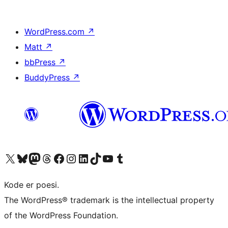
WordPress.com
↗
Matt
↗
bbPress
↗
BuddyPress
↗
Besøg vores X (tidligere Twitter) konto
Besøg vores Bluesky-konto
Besøg vores Mastodon konto
Besøg vores Threads-konto
Besøg vores Facebook side
Besøg vores Instagram konto
Besøg vores LinkedIn konto
Besøg vores TikTok-konto
Besøg vores YouTube-kanal
Besøg vores Tumblr-konto
Kode er poesi.
The WordPress® trademark is the intellectual property
of the WordPress Foundation.