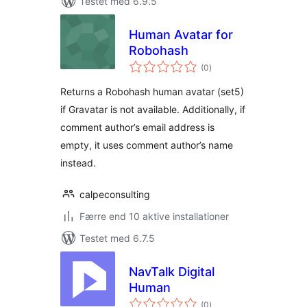
Testet med 6.9.5
Human Avatar for
Robohash
totale
(0
)
bedømmelser
Returns a Robohash human avatar (set5)
if Gravatar is not available. Additionally, if
comment author’s email address is
empty, it uses comment author’s name
instead.
calpeconsulting
Færre end 10 aktive installationer
Testet med 6.7.5
NavTalk Digital
Human
totale
(0
)