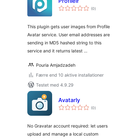
Profileir
totale
(0
)
bedømmelser
This plugin gets user images from Profile
Avatar service. User email addresses are
sending in MD5 hashed string to this
service and it returns latest …
Pouria Amjadzadeh
Færre end 10 aktive installationer
Testet med 4.9.29
Avatarly
totale
(0
)
bedømmelser
No Gravatar account required: let users
upload and manage a local custom