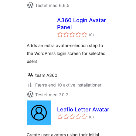
Testet med 6.6.5
A360 Login Avatar
Panel
totale
(0
)
bedømmelser
Adds an extra avatar-selection step to
the WordPress login screen for selected
users.
team A360
Færre end 10 aktive installationer
Testet med 7.0.2
Leafio Letter Avatar
totale
(0
)
bedømmelser
Create user avatars using their initial