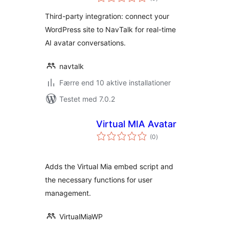
bedømmelser
Third-party integration: connect your
WordPress site to NavTalk for real-time
AI avatar conversations.
navtalk
Færre end 10 aktive installationer
Testet med 7.0.2
Virtual MIA Avatar
totale
(0
)
bedømmelser
Adds the Virtual Mia embed script and
the necessary functions for user
management.
VirtualMiaWP