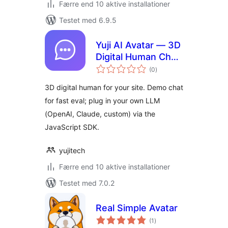
Færre end 10 aktive installationer
Testet med 6.9.5
Yuji AI Avatar — 3D
Digital Human Chat
totale
Widget
(0
)
bedømmelser
3D digital human for your site. Demo chat
for fast eval; plug in your own LLM
(OpenAI, Claude, custom) via the
JavaScript SDK.
yujitech
Færre end 10 aktive installationer
Testet med 7.0.2
Real Simple Avatar
totale
(1
)
bedømmelser