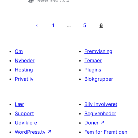
Indlægsinddeling
1
5
6
…
Om
Fremvisning
Nyheder
Temaer
Hosting
Plugins
Privatliv
Blokgrupper
Lær
Bliv involveret
Support
Begivenheder
Udviklere
Doner
↗
WordPress.tv
↗
Fem for Fremtiden