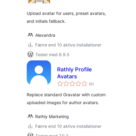
Upload avatar for users, preset avatars,
and initials fallback.
Alexandra
Færre end 10 aktive installationer
Testet med 6.9.5
Rathly Profile
Avatars
totale
(0
)
bedømmelser
Replace standard Gravatar with custom
uploaded images for author avatars.
Rathly Marketing
Færre end 10 aktive installationer
Testet med 7.0.2