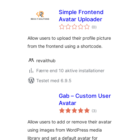
Simple Frontend
Avatar Uploader
totale
(0
)
bedømmelser
Allow users to upload their profile picture
from the frontend using a shortcode.
revaithub
Færre end 10 aktive installationer
Testet med 6.9.5
Gab – Custom User
Avatar
totale
(3
)
bedømmelser
Allow users to add or remove their avatar
using images from WordPress media
library and set a default avatar for