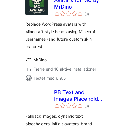
Avatars for MC by
MrDino
totale
(0
)
bedømmelser
Replace WordPress avatars with
Minecraft-style heads using Minecraft
usernames (and future custom skin
features).
MrDino
Færre end 10 aktive installationer
Testet med 6.9.5
PB Text and
Images Placeholder
totale
Fallback Suite
(0
)
bedømmelser
Fallback images, dynamic text
placeholders, initials avatars, brand