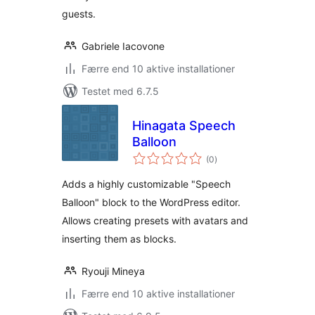
guests.
Gabriele Iacovone
Færre end 10 aktive installationer
Testet med 6.7.5
Hinagata Speech
Balloon
totale
(0
)
bedømmelser
Adds a highly customizable "Speech
Balloon" block to the WordPress editor.
Allows creating presets with avatars and
inserting them as blocks.
Ryouji Mineya
Færre end 10 aktive installationer