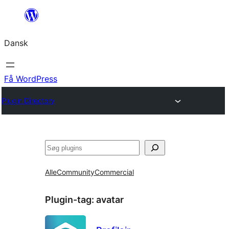
Spring
til
Dansk
indhold
Få WordPress
Plugin Directory
Søg
Alle
Community
Commercial
Plugin-tag:
avatar