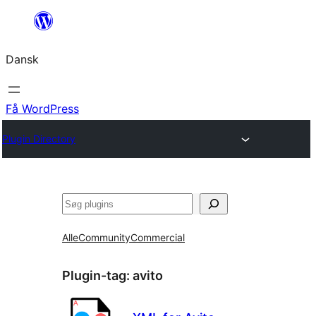
Spring
til
Dansk
indhold
Få WordPress
Plugin Directory
Søg
Alle
Community
Commercial
Plugin-tag:
avito