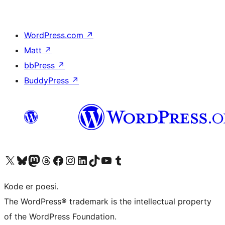
WordPress.com
↗
Matt
↗
bbPress
↗
BuddyPress
↗
Besøg vores X (tidligere Twitter) konto
Besøg vores Bluesky-konto
Besøg vores Mastodon konto
Besøg vores Threads-konto
Besøg vores Facebook side
Besøg vores Instagram konto
Besøg vores LinkedIn konto
Besøg vores TikTok-konto
Besøg vores YouTube-kanal
Besøg vores Tumblr-konto
Kode er poesi.
The WordPress® trademark is the intellectual property
of the WordPress Foundation.