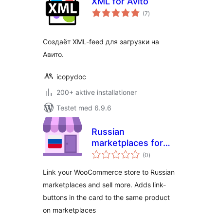
XML for Avito
totale
(7
)
bedømmelser
Создаёт XML-feed для загрузки на
Авито.
icopydoc
200+ aktive installationer
Testet med 6.9.6
Russian
marketplaces for
totale
WooCommerce
(0
)
bedømmelser
Link your WooCommerce store to Russian
marketplaces and sell more. Adds link-
buttons in the card to the same product
on marketplaces