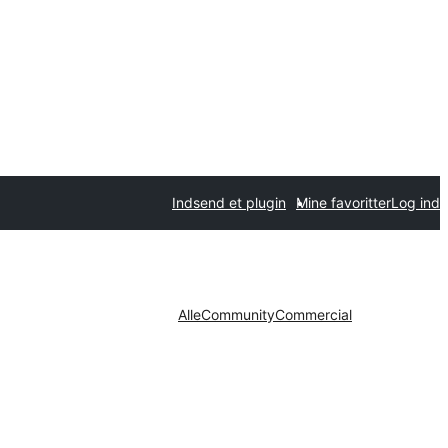
Indsend et plugin
Mine favoritter
Log ind
Alle
Community
Commercial