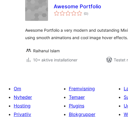
Awesome Portfolio
totale
(0
)
bedømmelser
Awesome Portfolio a very modern and outstanding Mixitu
using smooth animations and cool image hover effects.
Raihanul Islam
10+ aktive installationer
Testet 
Om
Fremvisning
L
Nyheder
Temaer
S
Hosting
Plugins
U
Privatliv
Blokgrupper
W