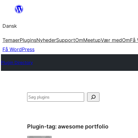
Spring
til
Dansk
indhold
Temaer
Plugins
Nyheder
Support
Om
Meetup
Vær med
Om
Få 
Få WordPress
Plugin Directory
Søg
Plugin-tag:
awesome portfolio