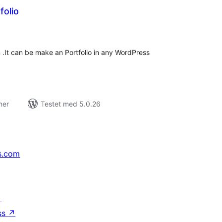
olio
tale
edømmelser
n .It can be make an Portfolio in any WordPress
ner
Testet med 5.0.26
s.com
↗
ss
↗