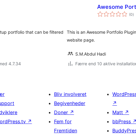
Awesome Portf
to
(0
)
b
p portfolio that can be filtered
This is an Awesome Portfolio Plugi
website page.
S.M.Abdul Hadi
med 4.7.34
Færre end 10 aktive installatio
ær
Bliv involveret
WordPres
upport
Begivenheder
↗
dviklere
Doner
↗
Matt
↗
ordPress.tv
↗
Fem for
bbPress
Fremtiden
BuddyPre