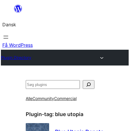
Spring
til
Dansk
indhold
Få WordPress
Plugin Directory
Søg
Alle
Community
Commercial
Plugin-tag:
blue utopia