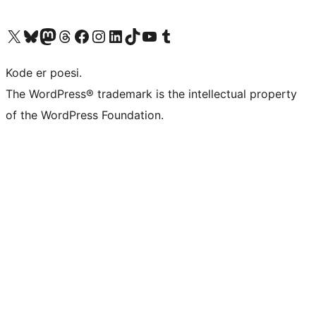
Besøg vores X (tidligere Twitter) konto
Besøg vores Bluesky-konto
Besøg vores Mastodon konto
Besøg vores Threads-konto
Besøg vores Facebook side
Besøg vores Instagram konto
Besøg vores LinkedIn konto
Besøg vores TikTok-konto
Besøg vores YouTube-kanal
Besøg vores Tumblr-konto
Kode er poesi.
The WordPress® trademark is the intellectual property
of the WordPress Foundation.