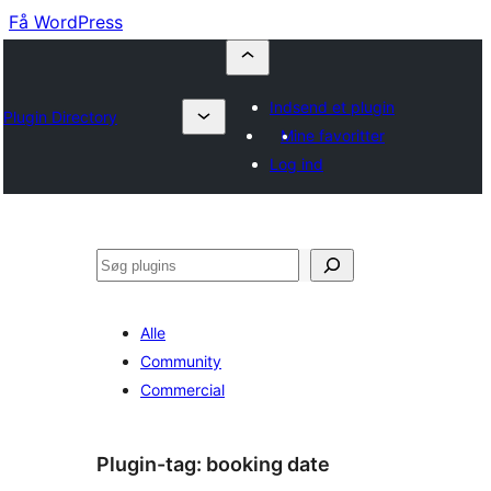
Få WordPress
Indsend et plugin
Plugin Directory
Mine favoritter
Log ind
Søg
Alle
Community
Commercial
Plugin-tag:
booking date