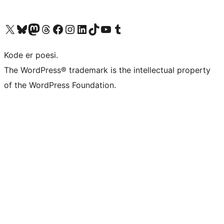
Besøg vores X (tidligere Twitter) konto
Besøg vores Bluesky-konto
Besøg vores Mastodon konto
Besøg vores Threads-konto
Besøg vores Facebook side
Besøg vores Instagram konto
Besøg vores LinkedIn konto
Besøg vores TikTok-konto
Besøg vores YouTube-kanal
Besøg vores Tumblr-konto
Kode er poesi.
The WordPress® trademark is the intellectual property
of the WordPress Foundation.