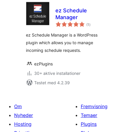
ez Schedule
Manager
totale
(1
)
bedømmelser
ez Schedule Manager is a WordPress
plugin which allows you to manage
incoming schedule requests.
ezPlugins
30+ aktive installationer
Testet med 4.2.39
Om
Fremvisning
Nyheder
Temaer
Hosting
Plugins