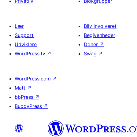
Privatliv
Blokgrupper
Lær
Bliv involveret
Support
Begivenheder
Udviklere
Doner
↗
WordPress.tv
↗
Swag
↗
WordPress.com
↗
Matt
↗
bbPress
↗
BuddyPress
↗