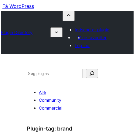
Få WordPress
Indsend et plugin
Plugin Directory
Mine favoritter
Log ind
Søg
Alle
Community
Commercial
Plugin-tag:
brand