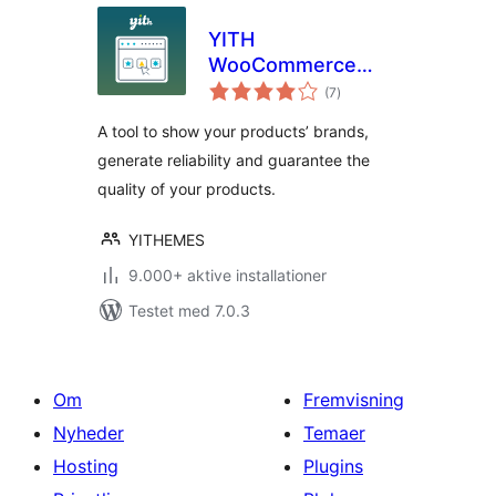
YITH
WooCommerce
totale
Brands Add-On
(7
)
bedømmelser
A tool to show your products’ brands,
generate reliability and guarantee the
quality of your products.
YITHEMES
9.000+ aktive installationer
Testet med 7.0.3
Om
Fremvisning
Nyheder
Temaer
Hosting
Plugins