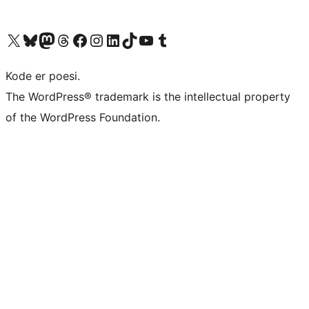
Besøg vores X (tidligere Twitter) konto
Besøg vores Bluesky-konto
Besøg vores Mastodon konto
Besøg vores Threads-konto
Besøg vores Facebook side
Besøg vores Instagram konto
Besøg vores LinkedIn konto
Besøg vores TikTok-konto
Besøg vores YouTube-kanal
Besøg vores Tumblr-konto
Kode er poesi.
The WordPress® trademark is the intellectual property
of the WordPress Foundation.