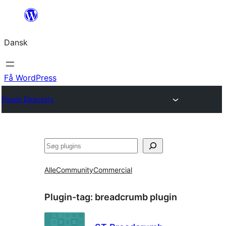
Spring
til
Dansk
indhold
Få WordPress
Plugin Directory
Søg
Alle
Community
Commercial
Plugin-tag:
breadcrumb plugin