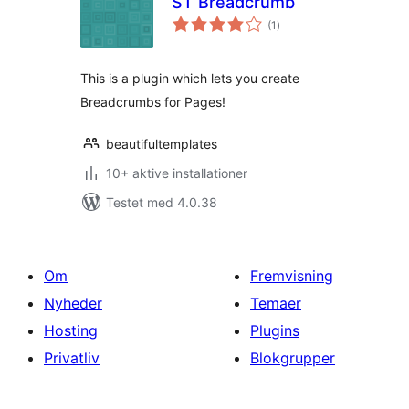
ST Breadcrumb
totale
(1
)
bedømmelser
This is a plugin which lets you create
Breadcrumbs for Pages!
beautifultemplates
10+ aktive installationer
Testet med 4.0.38
Om
Fremvisning
Nyheder
Temaer
Hosting
Plugins
Privatliv
Blokgrupper