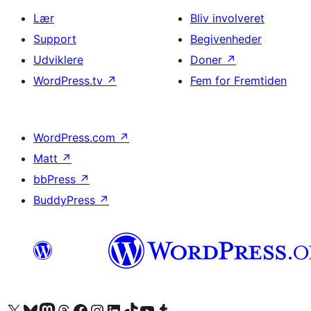
Lær
Bliv involveret
Support
Begivenheder
Udviklere
Doner
↗
WordPress.tv
↗
Fem for Fremtiden
WordPress.com
↗
Matt
↗
bbPress
↗
BuddyPress
↗
Besøg vores X (tidligere Twitter) konto
Besøg vores Bluesky-konto
Besøg vores Mastodon konto
Besøg vores Threads-konto
Besøg vores Facebook side
Besøg vores Instagram konto
Besøg vores LinkedIn konto
Besøg vores TikTok-konto
Besøg vores YouTube-kanal
Besøg vores Tumblr-konto