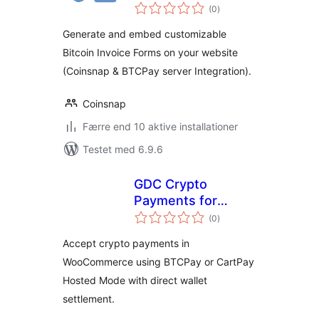
totale
(0
)
bedømmelser
Generate and embed customizable
Bitcoin Invoice Forms on your website
(Coinsnap & BTCPay server Integration).
Coinsnap
Færre end 10 aktive installationer
Testet med 6.9.6
GDC Crypto
Payments for
totale
WooCommerce
(0
)
bedømmelser
Accept crypto payments in
WooCommerce using BTCPay or CartPay
Hosted Mode with direct wallet
settlement.