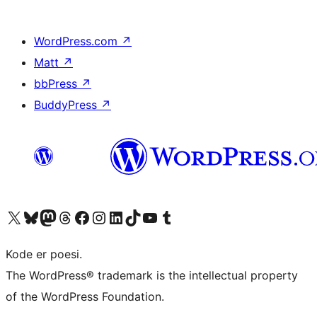
WordPress.com
↗
Matt
↗
bbPress
↗
BuddyPress
↗
Besøg vores X (tidligere Twitter) konto
Besøg vores Bluesky-konto
Besøg vores Mastodon konto
Besøg vores Threads-konto
Besøg vores Facebook side
Besøg vores Instagram konto
Besøg vores LinkedIn konto
Besøg vores TikTok-konto
Besøg vores YouTube-kanal
Besøg vores Tumblr-konto
Kode er poesi.
The WordPress® trademark is the intellectual property
of the WordPress Foundation.