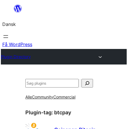
Spring
til
Dansk
indhold
Få WordPress
Plugin Directory
Søg
Alle
Community
Commercial
Plugin-tag:
btcpay