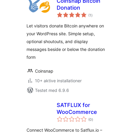
Coinsnap Bitcoin
Donation
totale
(1
)
bedømmelser
Let visitors donate Bitcoin anywhere on
your WordPress site. Simple setup,
optional shoutouts, and display
messages beside or below the donation
form
Coinsnap
10+ aktive installationer
Testet med 6.9.6
SATFLUX for
WooCommerce
totale
(0
)
bedømmelser
Connect WooCommerce to Satflux.io –