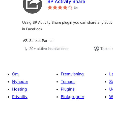
BP Activity Share
totale
(9
)
bedømmelser
Using BP Activity Share plugin you can share any activi
in FaceBook.
Sanket Parmar
20+ aktive installationer
Testet
Om
Fremvisning
L
Nyheder
Temaer
S
Hosting
Plugins
U
Privatliv
Blokgrupper
W