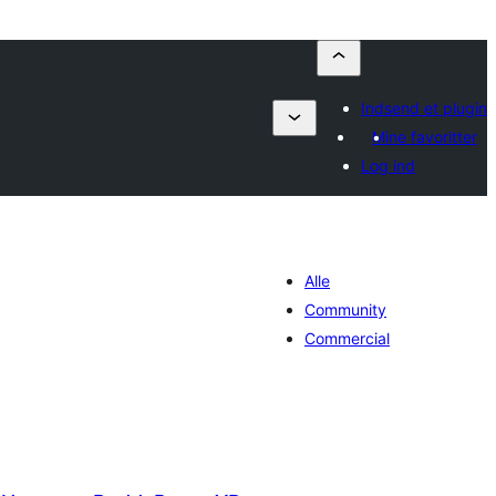
Indsend et plugin
Mine favoritter
Log ind
Alle
Community
Commercial